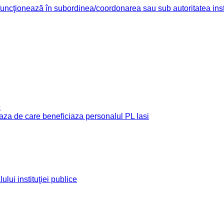
re funcţionează în subordinea/coordonarea sau sub autoritatea insti
c
e baza de care beneficiaza personalul PL Iasi
ului instituţiei publice