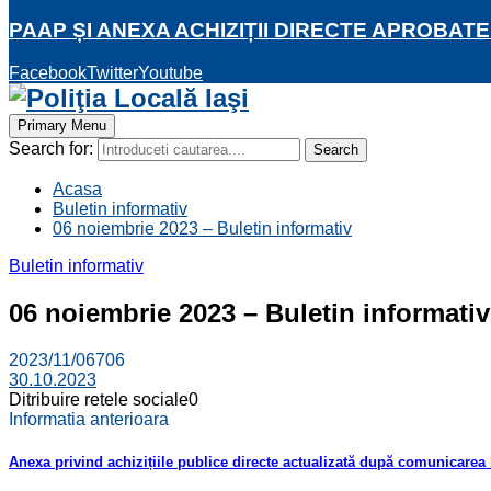
PAAP ȘI ANEXA ACHIZIȚII DIRECTE APROBATE
Facebook
Twitter
Youtube
Primary Menu
Search for:
Search
Acasa
Buletin informativ
06 noiembrie 2023 – Buletin informativ
Buletin informativ
06 noiembrie 2023 – Buletin informativ
2023/11/06
706
30.10.2023
Ditribuire retele sociale
0
Informatia anterioara
Anexa privind achizițiile publice directe actualizată după comunicarea 