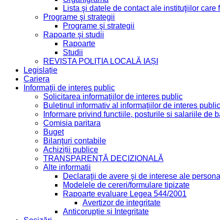
Lista şi datele de contact ale instituţiilor ca
Programe şi strategii
Programe şi strategii
Rapoarte şi studii
Rapoarte
Studii
REVISTA POLIȚIA LOCALĂ IAȘI
Legislație
Cariera
Informaţii de interes public
Solicitarea informaţiilor de interes public
Buletinul informativ al informaţiilor de interes publi
Informare privind functiile, posturile si salariile d
Comisia paritara
Buget
Bilanţuri contabile
Achiziții publice
TRANSPARENȚĂ DECIZIONALĂ
Alte informatii
Declaraţii de avere şi de interese ale personal
Modelele de cereri/formulare tipizate
Rapoarte evaluare Legea 544/2001
Avertizor de integritate
Anticorupție și Integritate