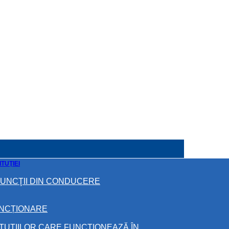
TUŢIEI
FUNCŢII DIN CONDUCERE
UNCȚIONARE
ITUŢIILOR CARE FUNCŢIONEAZĂ ÎN