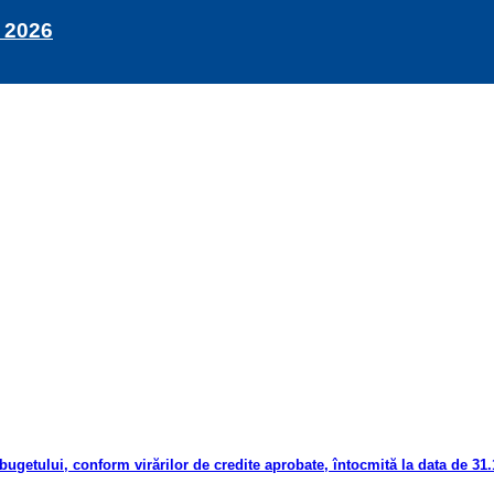
 2026
bugetului, conform virărilor de credite aprobate, întocmită la data de 31