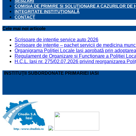
SESIZĂRI
COMISIA DE PRIMIRE ȘI SOLUȚIONARE A CAZURILOR DE 
INTEGRITATE INSTITUȚIONALĂ
CONTACT
Cele mai noi articole
Scrisoare de intenție service auto 2026
Scrisoare de intenție – pachet servicii de medicina munci
Organigrama Poliției Locale Iași aprobată prin adoptarea 
Regulament de Organizare și Funcționare a Poliției Locale
H.C.L. Iași nr. 275/02.07.2026 privind reorganizarea Poliț
INSTITUȚII SUBORDONATE PRIMARIEI IASI