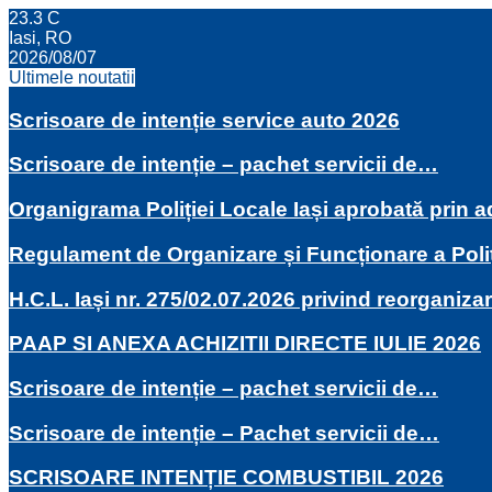
23.3
C
Iasi, RO
2026/08/07
Ultimele noutatii
Scrisoare de intenție service auto 2026
Scrisoare de intenție – pachet servicii de…
Organigrama Poliției Locale Iași aprobată prin
Regulament de Organizare și Funcționare a Poli
H.C.L. Iași nr. 275/02.07.2026 privind reorganiza
PAAP SI ANEXA ACHIZITII DIRECTE IULIE 2026
Scrisoare de intenție – pachet servicii de…
Scrisoare de intenție – Pachet servicii de…
SCRISOARE INTENȚIE COMBUSTIBIL 2026