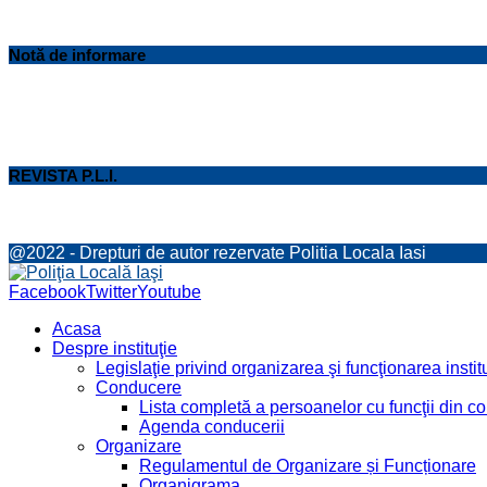
Notă de informare
REVISTA P.L.I.
@2022 - Drepturi de autor rezervate Politia Locala Iasi
Facebook
Twitter
Youtube
Acasa
Despre instituţie
Legislaţie privind organizarea şi funcţionarea institu
Conducere
Lista completă a persoanelor cu funcţii din 
Agenda conducerii
Organizare
Regulamentul de Organizare și Funcționare
Organigrama