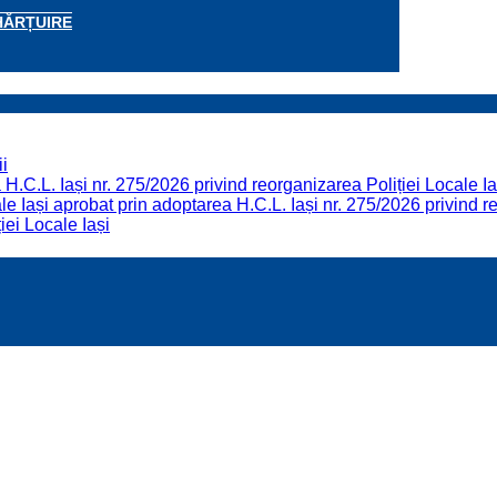
HĂRȚUIRE
i
H.C.L. Iași nr. 275/2026 privind reorganizarea Poliției Locale Ia
 Iași aprobat prin adoptarea H.C.L. Iași nr. 275/2026 privind re
iei Locale Iași