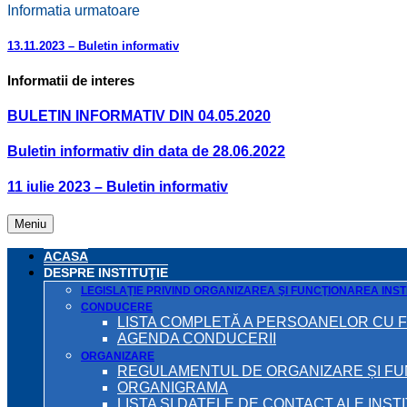
Informatia urmatoare
13.11.2023 – Buletin informativ
Informatii de interes
BULETIN INFORMATIV DIN 04.05.2020
Buletin informativ din data de 28.06.2022
11 iulie 2023 – Buletin informativ
Meniu
ACASA
DESPRE INSTITUŢIE
LEGISLAŢIE PRIVIND ORGANIZAREA ŞI FUNCŢIONAREA INSTI
CONDUCERE
LISTA COMPLETĂ A PERSOANELOR CU 
AGENDA CONDUCERII
ORGANIZARE
REGULAMENTUL DE ORGANIZARE ȘI F
ORGANIGRAMA
LISTA ŞI DATELE DE CONTACT ALE INST