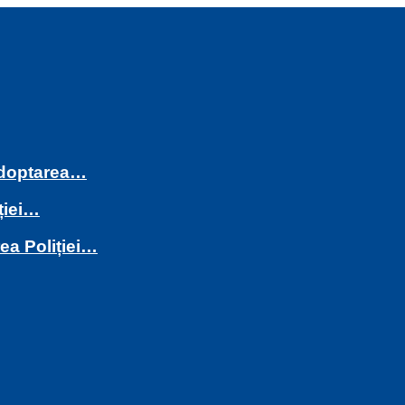
 adoptarea…
ției…
rea Poliției…