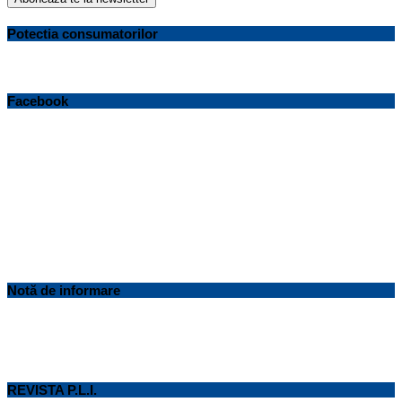
Potectia consumatorilor
Facebook
Notă de informare
REVISTA P.L.I.