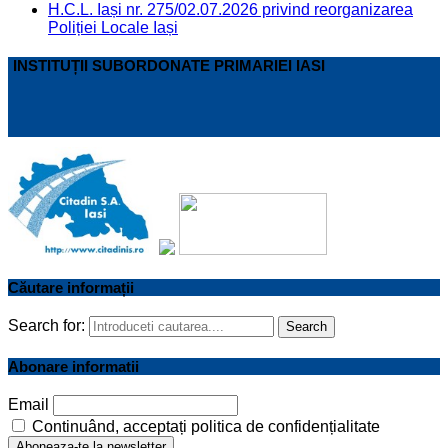
H.C.L. Iași nr. 275/02.07.2026 privind reorganizarea
Poliției Locale Iași
INSTITUȚII SUBORDONATE PRIMARIEI IASI
Căutare informații
Search for:
Search
Abonare informatii
Email
Continuând, acceptați politica de confidențialitate