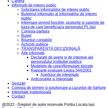
Cariera
Informaţii de interes public
Solicitarea informaţiilor de interes public
Buletinul informativ al informaţiilor de interes
public
Informare privind functiile, posturile si salariile de
baza de care beneficiaza personalul PL Iasi
Comisia paritara
Buget
Bilanţuri contabile
Achiziții publice
TRANSPARENȚĂ DECIZIONALĂ
Alte informatii
Declaraţii de avere şi de interese ale
personalului instituţiei publice
Modelele de cereri/formulare tipizate
Rapoarte evaluare Legea 544/2001
Avertizor de integritate
Anticorupție și Integritate
Sesizări
Comisia de primire și soluționare a cazurilor de hărțuire
Integritate instituțională
Contact
@2022 - Drepturi de autor rezervate Politia Locala Iasi