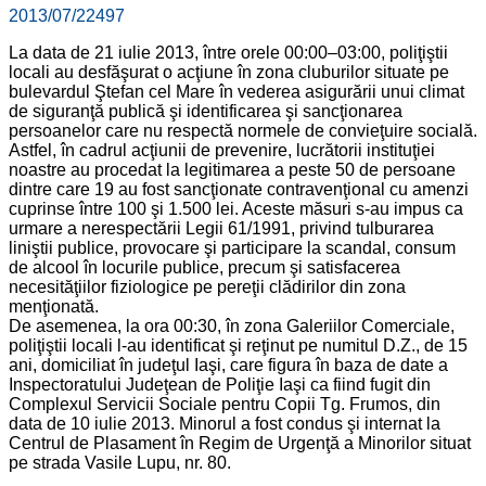
2013/07/22
497
La data de 21 iulie 2013, între orele 00:00–03:00, poliţiştii
locali au desfăşurat o acţiune în zona cluburilor situate pe
bulevardul Ştefan cel Mare în vederea asigurării unui climat
de siguranţă publică şi identificarea şi sancţionarea
persoanelor care nu respectă normele de convieţuire socială.
Astfel, în cadrul acţiunii de prevenire, lucrătorii instituţiei
noastre au procedat la legitimarea a peste 50 de persoane
dintre care 19 au fost sancţionate contravenţional cu amenzi
cuprinse între 100 şi 1.500 lei. Aceste măsuri s-au impus ca
urmare a nerespectării Legii 61/1991, privind tulburarea
liniştii publice, provocare şi participare la scandal, consum
de alcool în locurile publice, precum şi satisfacerea
necesităţiilor fiziologice pe pereţii clădirilor din zona
menţionată.
De asemenea, la ora 00:30, în zona Galeriilor Comerciale,
poliţiştii locali l-au identificat şi reţinut pe numitul D.Z., de 15
ani, domiciliat în judeţul Iaşi, care figura în baza de date a
Inspectoratului Judeţean de Poliţie Iaşi ca fiind fugit din
Complexul Servicii Sociale pentru Copii Tg. Frumos, din
data de 10 iulie 2013. Minorul a fost condus şi internat la
Centrul de Plasament în Regim de Urgenţă a Minorilor situat
pe strada Vasile Lupu, nr. 80.