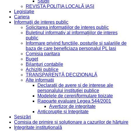
Studii
REVISTA POLIȚIA LOCALĂ IAȘI
Legislație
Cariera
Informaţii de interes public
Solicitarea informaţiilor de interes public
Buletinul informativ al informaţiilor de interes
public
Informare privind functiile, posturile si salariile de
baza de care beneficiaza personalul PL Iasi
Comisia paritara
Buget
Bilanţuri contabile
Achiziții publice
TRANSPARENȚĂ DECIZIONALĂ
Alte informatii
Declaraţii de avere şi de interese ale
personalului instituţiei publice
Modelele de cereri/formulare tipizate
Rapoarte evaluare Legea 544/2001
Avertizor de integritate
Anticorupție și Integritate
Sesizări
Comisia de primire și soluționare a cazurilor de hărțuire
Integritate instituțională