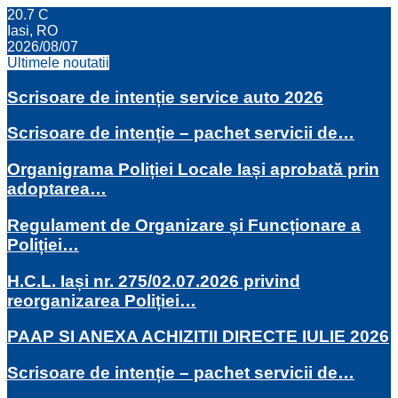
20.7
C
Iasi, RO
2026/08/07
Ultimele noutatii
Scrisoare de intenție service auto 2026
Scrisoare de intenție – pachet servicii de…
Organigrama Poliției Locale Iași aprobată prin
adoptarea…
Regulament de Organizare și Funcționare a
Poliției…
H.C.L. Iași nr. 275/02.07.2026 privind
reorganizarea Poliției…
PAAP SI ANEXA ACHIZITII DIRECTE IULIE 2026
Scrisoare de intenție – pachet servicii de…