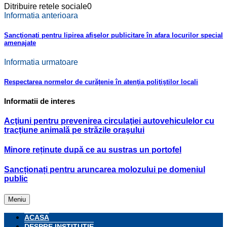
Ditribuire retele sociale
0
Informatia anterioara
Sancţionaţi pentru lipirea afişelor publicitare în afara locurilor special
amenajate
Informatia urmatoare
Respectarea normelor de curăţenie în atenţia poliţiştilor locali
Informatii de interes
Acţiuni pentru prevenirea circulaţiei autovehiculelor cu
tracţiune animală pe străzile oraşului
Minore reținute după ce au sustras un portofel
Sancționați pentru aruncarea molozului pe domeniul
public
Meniu
ACASA
DESPRE INSTITUŢIE