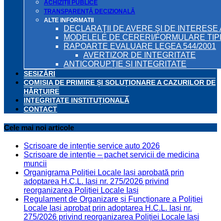
ACHIZIȚII PUBLICE
TRANSPARENȚĂ DECIZIONALĂ
ALTE INFORMATII
DECLARAŢII DE AVERE ŞI DE INTERESE 
MODELELE DE CERERI/FORMULARE TIP
RAPOARTE EVALUARE LEGEA 544/2001
AVERTIZOR DE INTEGRITATE
ANTICORUPȚIE ȘI INTEGRITATE
SESIZĂRI
COMISIA DE PRIMIRE ȘI SOLUȚIONARE A CAZURILOR DE
HĂRȚUIRE
INTEGRITATE INSTITUȚIONALĂ
CONTACT
Cele mai noi articole
Scrisoare de intenție service auto 2026
Scrisoare de intenție – pachet servicii de medicina
muncii
Organigrama Poliției Locale Iași aprobată prin
adoptarea H.C.L. Iași nr. 275/2026 privind
reorganizarea Poliției Locale Iași
Regulament de Organizare și Funcționare a Poliției
Locale Iași aprobat prin adoptarea H.C.L. Iași nr.
275/2026 privind reorganizarea Poliției Locale Iași