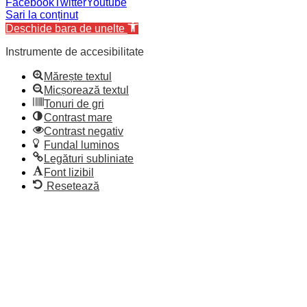
Facebook
Twitter
Youtube
Sari la conținut
Deschide bara de unelte
Instrumente de accesibilitate
Mărește textul
Micșorează textul
Tonuri de gri
Contrast mare
Contrast negativ
Fundal luminos
Legături subliniate
Font lizibil
Resetează