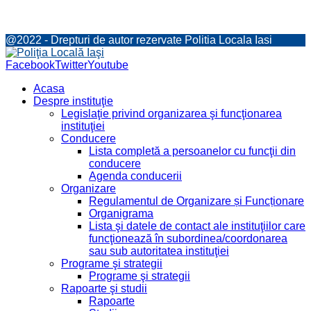
@2022 - Drepturi de autor rezervate Politia Locala Iasi
Facebook
Twitter
Youtube
Acasa
Despre instituţie
Legislaţie privind organizarea şi funcţionarea
instituţiei
Conducere
Lista completă a persoanelor cu funcţii din
conducere
Agenda conducerii
Organizare
Regulamentul de Organizare și Funcționare
Organigrama
Lista şi datele de contact ale instituţiilor care
funcţionează în subordinea/coordonarea
sau sub autoritatea instituţiei
Programe şi strategii
Programe şi strategii
Rapoarte şi studii
Rapoarte