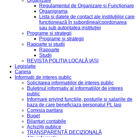
Organizare
Regulamentul de Organizare și Funcționare
Organigrama
Lista şi datele de contact ale instituţiilor care
funcţionează în subordinea/coordonarea
sau sub autoritatea instituţiei
Programe şi strategii
Programe şi strategii
Rapoarte şi studii
Rapoarte
Studii
REVISTA POLIȚIA LOCALĂ IAȘI
Legislație
Cariera
Informaţii de interes public
Solicitarea informaţiilor de interes public
Buletinul informativ al informaţiilor de interes
public
Informare privind functiile, posturile si salariile de
baza de care beneficiaza personalul PL Iasi
Comisia paritara
Buget
Bilanţuri contabile
Achiziții publice
TRANSPARENȚĂ DECIZIONALĂ