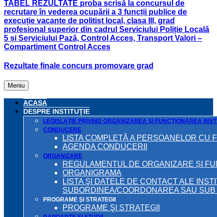
TABEL REZULTATE proba scrisă la concursul de
recrutare în vederea ocupării a 3 funcții publice de
execuție vacante de politist local, clasa III, grad
profesional superior din cadrul Serviciului Poliție Locală
5 și Serviciului Pază, Control Acces, Transport Valori –
Compartiment Control Acces
Rezultate finale concurs promovare grad
Meniu
ACASA
DESPRE INSTITUŢIE
LEGISLAŢIE PRIVIND ORGANIZAREA ŞI FUNCŢIONAREA INSTI
CONDUCERE
LISTA COMPLETĂ A PERSOANELOR CU 
AGENDA CONDUCERII
ORGANIZARE
REGULAMENTUL DE ORGANIZARE ȘI F
ORGANIGRAMA
LISTA ŞI DATELE DE CONTACT ALE INST
SUBORDINEA/COORDONAREA SAU SUB A
PROGRAME ŞI STRATEGII
PROGRAME ŞI STRATEGII