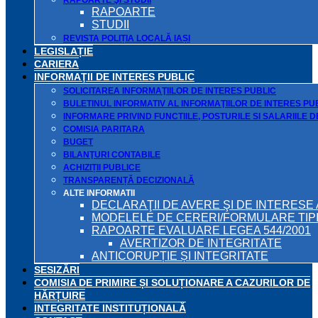
RAPOARTE ŞI STUDII
RAPOARTE
STUDII
REVISTA POLIȚIA LOCALĂ IAȘI
LEGISLAȚIE
CARIERA
INFORMAŢII DE INTERES PUBLIC
SOLICITAREA INFORMAŢIILOR DE INTERES PUBLIC
BULETINUL INFORMATIV AL INFORMAŢIILOR DE INTERES PU
INFORMARE PRIVIND FUNCTIILE, POSTURILE SI SALARIILE 
COMISIA PARITARA
BUGET
BILANŢURI CONTABILE
ACHIZIȚII PUBLICE
TRANSPARENȚĂ DECIZIONALĂ
ALTE INFORMATII
DECLARAŢII DE AVERE ŞI DE INTERESE 
MODELELE DE CERERI/FORMULARE TIP
RAPOARTE EVALUARE LEGEA 544/2001
AVERTIZOR DE INTEGRITATE
ANTICORUPȚIE ȘI INTEGRITATE
SESIZĂRI
COMISIA DE PRIMIRE ȘI SOLUȚIONARE A CAZURILOR DE
HĂRȚUIRE
INTEGRITATE INSTITUȚIONALĂ