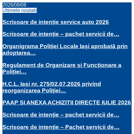
2026/08/08
Ultimele noutatii
Scrisoare de intenție service auto 2026
Scrisoare de intenție – pachet servicii de…
Organigrama Poliției Locale Iași aprobată prin
adoptarea…
Regulament de Organizare și Funcționare a
Poliției…
H.C.L. Iași nr. 275/02.07.2026 privind
reorganizarea Poliției…
PAAP SI ANEXA ACHIZITII DIRECTE IULIE 2026
Scrisoare de intenție – pachet servicii de…
Scrisoare de intenție – Pachet servicii de…