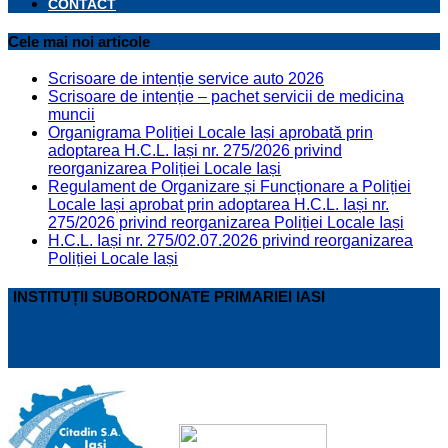
CONTACT
Cele mai noi articole
Scrisoare de intenție service auto 2026
Scrisoare de intenție – pachet servicii de medicina
muncii
Organigrama Poliției Locale Iași aprobată prin
adoptarea H.C.L. Iași nr. 275/2026 privind
reorganizarea Poliției Locale Iași
Regulament de Organizare și Funcționare a Poliției
Locale Iași aprobat prin adoptarea H.C.L. Iași nr.
275/2026 privind reorganizarea Poliției Locale Iași
H.C.L. Iași nr. 275/02.07.2026 privind reorganizarea
Poliției Locale Iași
INSTITUȚII SUBORDONATE PRIMARIEI IASI