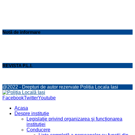
Notă de informare
REVISTA P.L.I.
@2022 - Drepturi de autor rezervate Politia Locala Iasi
Facebook
Twitter
Youtube
Acasa
Despre instituţie
Legislaţie privind organizarea şi funcţionarea
instituţiei
Conducere