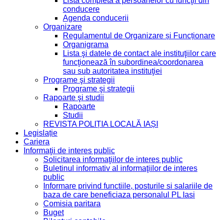
Lista completă a persoanelor cu funcţii din
conducere
Agenda conducerii
Organizare
Regulamentul de Organizare și Funcționare
Organigrama
Lista şi datele de contact ale instituţiilor care
funcţionează în subordinea/coordonarea
sau sub autoritatea instituţiei
Programe şi strategii
Programe şi strategii
Rapoarte şi studii
Rapoarte
Studii
REVISTA POLIȚIA LOCALĂ IAȘI
Legislație
Cariera
Informaţii de interes public
Solicitarea informaţiilor de interes public
Buletinul informativ al informaţiilor de interes
public
Informare privind functiile, posturile si salariile de
baza de care beneficiaza personalul PL Iasi
Comisia paritara
Buget