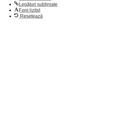
Legături subliniate
Font lizibil
Resetează