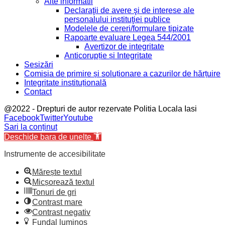
Alte informatii
Declaraţii de avere şi de interese ale
personalului instituţiei publice
Modelele de cereri/formulare tipizate
Rapoarte evaluare Legea 544/2001
Avertizor de integritate
Anticorupție și Integritate
Sesizări
Comisia de primire și soluționare a cazurilor de hărțuire
Integritate instituțională
Contact
@2022 - Drepturi de autor rezervate Politia Locala Iasi
Facebook
Twitter
Youtube
Sari la conținut
Deschide bara de unelte
Instrumente de accesibilitate
Mărește textul
Micșorează textul
Tonuri de gri
Contrast mare
Contrast negativ
Fundal luminos