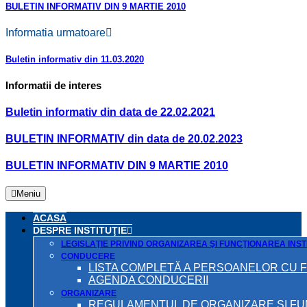
BULETIN INFORMATIV DIN 9 MARTIE 2010
Informatia urmatoare
Buletin informativ din 11.03.2020
Informatii de interes
Buletin informativ din data de 22.02.2021
BULETIN INFORMATIV din data de 20.02.2023
BULETIN INFORMATIV DIN 9 MARTIE 2010
Meniu
ACASA
DESPRE INSTITUŢIE
LEGISLAŢIE PRIVIND ORGANIZAREA ŞI FUNCŢIONAREA INSTI
CONDUCERE
LISTA COMPLETĂ A PERSOANELOR CU 
AGENDA CONDUCERII
ORGANIZARE
REGULAMENTUL DE ORGANIZARE ȘI F