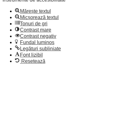
unelte
Mărește textul
Micșorează textul
Tonuri de gri
Contrast mare
Contrast negativ
Fundal luminos
Legături subliniate
Font lizibil
Resetează