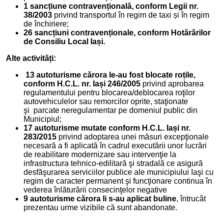
1 sancțiune contravențională, conform Legii nr.
38/2003
privind transportul în regim de taxi și în regim
de închiriere;
26 sancțiuni contravenționale, conform Hotărârilor
de Consiliu Local Iași.
Alte activități:
13 autoturisme cărora le-au fost blocate roțile,
conform H.C.L. nr. Iași 246/2005
privind aprobarea
regulamentului pentru blocarea/deblocarea roţilor
autovehiculelor sau remorcilor oprite, staţionate
şi parcate neregulamentar pe domeniul public din
Municipiul;
17 autoturisme mutate conform H.C.L. Iași nr.
283/2015
privind adoptarea unei măsuri excepţionale
necesară a fi aplicată în cadrul executării unor lucrări
de reabilitare modernizare sau intervenţie la
infrastructura tehnico-edilitară şi stradală ce asigură
desfăşurarea serviciilor publice ale municipiului Iaşi cu
regim de caracter permanent şi funcţionare continua în
vederea înlăturării consecinţelor negative
9 autoturisme cărora li s-au aplicat buline
, întrucât
prezentau urme vizibile că sunt abandonate.