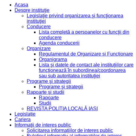
Acasa
Despre instituţie
Legislaţie privind organizarea şi funcţionarea
instituţiei
Conducere
Lista completă a persoanelor cu funcţii din
conducere
Agenda conducerii
Organizare
Regulamentul de Organizare și Funcționare
Organigrama
Lista şi datele de contact ale instituţiilor care
funcţionează în subordinea/coordonarea
sau sub autoritatea instituţiei
Programe şi strategii
Programe şi strategii
Rapoarte şi studii
Rapoarte
Studii
REVISTA POLIȚIA LOCALĂ IAȘI
Legislație
Cariera
Informaţii de interes public
Solicitarea informaţiilor de interes public
Buletinul informativ al informaţiilor de interes