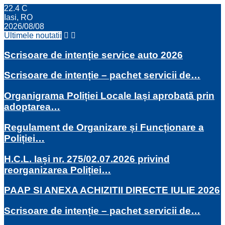
22.4
C
Iasi, RO
2026/08/08
Ultimele noutatii
Scrisoare de intenție service auto 2026
Scrisoare de intenție – pachet servicii de…
Organigrama Poliției Locale Iași aprobată prin
adoptarea…
Regulament de Organizare și Funcționare a
Poliției…
H.C.L. Iași nr. 275/02.07.2026 privind
reorganizarea Poliției…
PAAP SI ANEXA ACHIZITII DIRECTE IULIE 2026
Scrisoare de intenție – pachet servicii de…