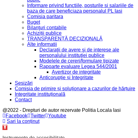
Informare privind functiile, posturile si salariile de
baza de care beneficiaza personalul PL Iasi
Comisia paritara
Buget
Bilanţuri contabile
Achiziții publice
TRANSPARENȚĂ DECIZIONALĂ
Alte informatii
Declaraţii de avere şi de interese ale
personalului instituţiei publice
Modelele de cereri/formulare tipizate
Rapoarte evaluare Legea 544/2001
Avertizor de integritate
Anticorupție și Integritate
Sesizări
Comisia de primire și soluționare a cazurilor de hărțuire
Integritate instituțională
Contact
@2022 - Drepturi de autor rezervate Politia Locala Iasi
Facebook
Twitter
Youtube
Sari la conținut
Deschide
bara
de
Instrumente de accesibilitate