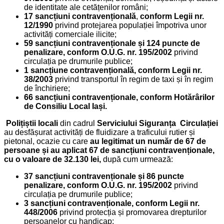
de identitate ale cetățenilor români;
17 sancțiuni contravențională
,
conform Legii nr.
12/1990
privind protejarea populației împotriva unor
activități comerciale ilicite;
59 sancțiuni contravenționale și 124 puncte de
penalizare, conform O.U.G. nr. 195/2002
privind
circulația pe drumurile publice;
1 sancțiune contravențională, conform Legii nr.
38/2003
privind transportul în regim de taxi și în regim
de închiriere;
66 sancțiuni contravenționale, conform Hotărârilor
de Consiliu Local Iași.
Polițiștii locali
din cadrul
Serviciului Siguranța Circulației
au desfășurat activități de fluidizare a traficului rutier și
pietonal, ocazie cu care
au legitimat un număr de 67 de
persoane și au aplicat 67 de sancțiuni contravenționale,
cu o valoare de 32.130 lei,
după cum urmează:
37 sancțiuni contravenționale și 86 puncte
penalizare, conform O.U.G. nr. 195/2002
privind
circulația pe drumurile publice;
3 sancțiuni contravenționale, conform Legii nr.
448/2006
privind protecția și promovarea drepturilor
persoanelor cu handicap;