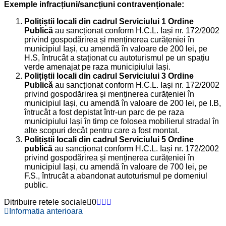
Exemple infracțiuni/sancțiuni contravenționale:
Polițiștii locali din cadrul Serviciului 1 Ordine
Publică
au sancționat conform H.C.L. Iași nr. 172/2002
privind gospodărirea și menținerea curățeniei în
municipiul Iași, cu amendă în valoare de 200 lei, pe
H.S, întrucât a staționat cu autoturismul pe un spațiu
verde amenajat pe raza municipiului Iași.
Polițiștii locali din cadrul Serviciului 3 Ordine
Publică
au sancționat conform H.C.L. Iași nr. 172/2002
privind gospodărirea și menținerea curățeniei în
municipiul Iași, cu amendă în valoare de 200 lei, pe I.B,
întrucât a fost depistat într-un parc de pe raza
municipiului Iași în timp ce folosea mobilierul stradal în
alte scopuri decât pentru care a fost montat.
Polițiștii locali din cadrul Serviciului 5 Ordine
publică
au sancționat conform H.C.L. Iași nr. 172/2002
privind gospodărirea și menținerea curățeniei în
municipiul Iași, cu amendă în valoare de 700 lei, pe
F.S., întrucât a abandonat autoturismul pe domeniul
public.
Ditribuire retele sociale
0
Informatia anterioara