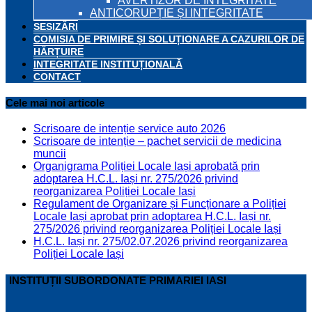
AVERTIZOR DE INTEGRITATE
ANTICORUPȚIE ȘI INTEGRITATE
SESIZĂRI
COMISIA DE PRIMIRE ȘI SOLUȚIONARE A CAZURILOR DE
HĂRȚUIRE
INTEGRITATE INSTITUȚIONALĂ
CONTACT
Cele mai noi articole
Scrisoare de intenție service auto 2026
Scrisoare de intenție – pachet servicii de medicina
muncii
Organigrama Poliției Locale Iași aprobată prin
adoptarea H.C.L. Iași nr. 275/2026 privind
reorganizarea Poliției Locale Iași
Regulament de Organizare și Funcționare a Poliției
Locale Iași aprobat prin adoptarea H.C.L. Iași nr.
275/2026 privind reorganizarea Poliției Locale Iași
H.C.L. Iași nr. 275/02.07.2026 privind reorganizarea
Poliției Locale Iași
INSTITUȚII SUBORDONATE PRIMARIEI IASI