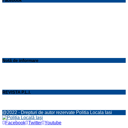
Facebook
Notă de informare
REVISTA P.L.I.
@2022 - Drepturi de autor rezervate Politia Locala Iasi
Facebook
Twitter
Youtube