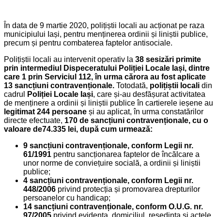
În data de 9 martie 2020, polițiștii locali au acționat pe raza
municipiului Iași, pentru menținerea ordinii și liniștii publice,
precum și pentru combaterea faptelor antisociale.
Polițiștii locali au intervenit operativ la
38 sesizări primite
prin intermediul Dispeceratului Poliției Locale Iași, dintre
care 1 prin Serviciul 112, în urma cărora au fost aplicate
13 sancțiuni contravenționale.
Totodată,
polițiștii locali
din
cadrul
Poliției Locale Iași
, care și-au desfășurat activitatea
de menținere a ordinii și liniștii publice în cartierele ieșene au
legitimat 244 persoane
și au aplicat, în urma constatărilor
directe efectuate,
170 de
sancțiuni contravenționale, cu o
valoare de74.335
lei, după cum urmează:
9 sancțiuni contravenționale, conform Legii nr.
61/1991
pentru sancționarea faptelor de încălcare a
unor norme de conviețuire socială, a ordinii și liniștii
publice;
4 sancțiuni contravenționale, conform Legii nr.
448/2006
privind protecția și promovarea drepturilor
persoanelor cu handicap;
14 sancțiuni contravenționale, conform O.U.G. nr.
97/2005
privind evidența, domiciliul, reședința și actele