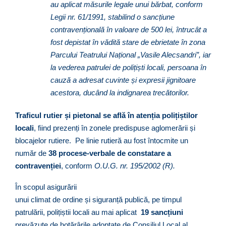
au aplicat măsurile legale unui bărbat, conform
Legii nr. 61/1991, stabilind o sancțiune
contravențională în valoare de 500 lei, întrucât a
fost depistat în vădită stare de ebrietate în zona
Parcului Teatrului Național „Vasile Alecsandri”, iar
la vederea patrulei de polițiști locali, persoana în
cauză a adresat cuvinte și expresii jignitoare
acestora, ducând la indignarea trecătorilor.
Traficul rutier și pietonal se află în atenția polițiștilor
locali
, fiind prezenți în zonele predispuse aglomerării și
blocajelor rutiere. Pe linie rutieră au fost întocmite un
număr de
38 procese-verbale de constatare a
contravenției
, conform
O.U.G. nr. 195/2002 (R).
În scopul asigurării
unui climat de ordine și siguranță publică, pe timpul
patrulării, polițiștii locali au mai aplicat
19 sancțiuni
prevăzute de hotărârile adoptate de Consiliul Local al