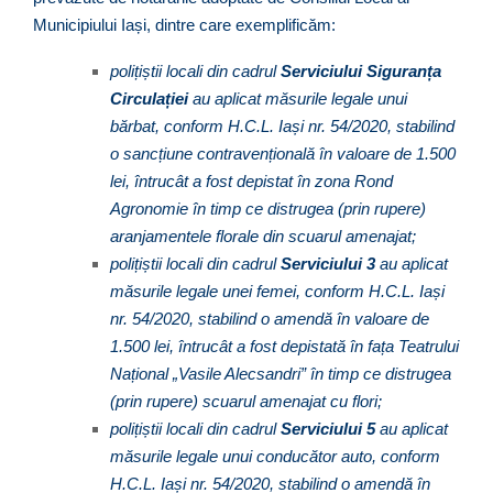
Municipiului Iași, dintre care exemplificăm:
polițiștii locali din cadrul
Serviciului Siguranța
Circulației
au aplicat măsurile legale unui
bărbat, conform H.C.L. Iași nr. 54/2020, stabilind
o sancțiune contravențională în valoare de 1.500
lei, întrucât a fost depistat în zona Rond
Agronomie în timp ce distrugea (prin rupere)
aranjamentele florale din scuarul amenajat;
polițiștii locali din cadrul
Serviciului 3
au aplicat
măsurile legale unei femei, conform H.C.L. Iași
nr. 54/2020, stabilind o amendă în valoare de
1.500 lei, întrucât a fost depistată în fața Teatrului
Național „Vasile Alecsandri” în timp ce distrugea
(prin rupere) scuarul amenajat cu flori;
polițiștii locali din cadrul
Serviciului 5
au aplicat
măsurile legale unui conducător auto, conform
H.C.L. Iași nr. 54/2020, stabilind o amendă în