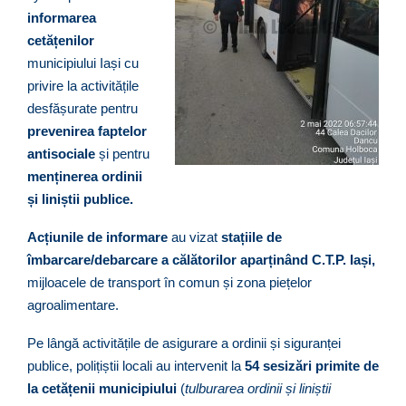
informarea
cetățenilor
municipiului Iași cu
privire la activitățile
desfășurate pentru
prevenirea faptelor
antisociale
și pentru
menținerea ordinii
și liniștii publice.
Acțiunile de informare
au vizat
stațiile de
îmbarcare/debarcare a călătorilor aparținând C.T.P. Iași,
mijloacele de transport în comun și zona piețelor
agroalimentare.
Pe lângă activitățile de asigurare a ordinii și siguranței
publice, polițiștii locali au intervenit la
54 sesizări primite de
la cetățenii municipiului
(
tulburarea ordinii și liniștii