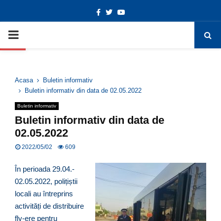
Facebook
Twitter
Youtube
Deschide bara de unelte
PRIMARY
MENU
Acasa
Buletin informativ
Buletin informativ din data de 02.05.2022
Buletin informativ
Buletin informativ din data de
02.05.2022
2022/05/02
609
În perioada 29.04.-
02.05.2022, polițiștii
locali au întreprins
activități de distribuire
fly-ere pentru