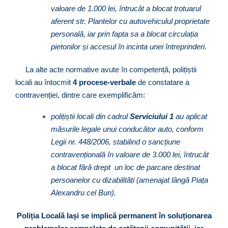
valoare de 1.000 lei, întrucât a blocat trotuarul
aferent str. Plantelor cu autovehiculul proprietate
personală, iar prin fapta sa a blocat circulația
pietonilor și accesul în incinta unei întreprinderi.
La alte acte normative avute în competență, polițiștii
locali au întocmit
4 procese-verbale
de constatare a
contravenției, dintre care exemplificăm:
polițiștii locali din cadrul
Serviciului 1
au aplicat
măsurile legale unui conducător auto, conform
Legii nr. 448/2006, stabilind o sancțiune
contravențională în valoare de 3.000 lei, întrucât
a blocat fără drept un loc de parcare destinat
persoanelor cu dizabilități (amenajat lângă Piața
Alexandru cel Bun).
Poliția Locală Iași se implică permanent în soluționarea