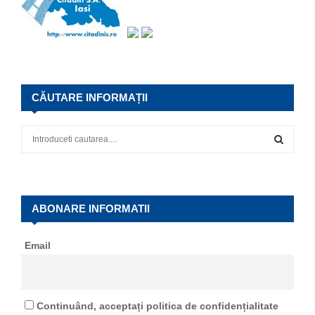
CĂUTARE INFORMAȚII
S
e
a
S
r
c
E
h
ABONARE INFORMATII
f
A
o
Email
r
R
:
C
Continuând, acceptați politica de confidențialitate
H