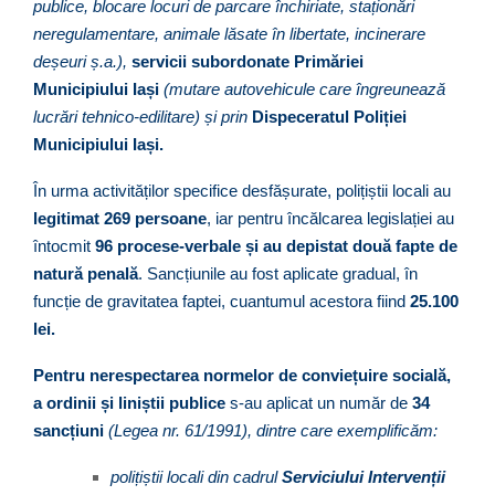
publice, blocare locuri de parcare închiriate, staționări
neregulamentare, animale lăsate în libertate, incinerare
deșeuri ș.a.),
servicii subordonate Primăriei
Municipiului Iași
(mutare autovehicule care îngreunează
lucrări tehnico-edilitare) și prin
Dispeceratul Poliției
Municipiului Iași.
În urma activităților specifice desfășurate, polițiștii locali au
legitimat
269 persoane
, iar pentru încălcarea legislației au
întocmit
96 procese-verbale și au depistat două fapte de
natură penală
. Sancțiunile au fost aplicate gradual, în
funcție de gravitatea faptei, cuantumul acestora fiind
25.100
lei.
Pentru nerespectarea normelor de conviețuire socială,
a ordinii și liniștii publice
s-au aplicat un număr de
34
sancțiuni
(Legea nr. 61/1991), dintre care exemplificăm:
polițiștii locali din cadrul
Serviciului Intervenții