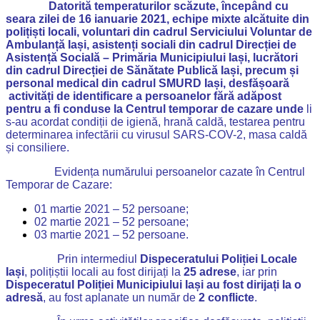
Datorită temperaturilor scăzute, începând cu
seara zilei de 16 ianuarie 2021, echipe mixte alcătuite din
polițiști locali, voluntari din cadrul Serviciului Voluntar de
Ambulanță Iași, asistenți sociali din cadrul Direcției de
Asistență Socială – Primăria Municipiului Iași, lucrători
din cadrul Direcției de Sănătate Publică Iași, precum și
personal medical din cadrul SMURD Iași, desfășoară
activități de identificare a persoanelor fără adăpost
pentru a fi conduse la Centrul temporar de cazare unde
li
s-au acordat condiții de igienă, hrană caldă, testarea pentru
determinarea infectării cu virusul SARS-COV-2, masa caldă
și consiliere.
Evidența numărului persoanelor cazate în Centrul
Temporar de Cazare:
01 martie 2021 – 52 persoane;
02 martie 2021 – 52 persoane;
03 martie 2021 – 52 persoane.
Prin intermediul
Dispeceratului Poliției Locale
Iași
, polițiștii locali au fost dirijați la
25 adrese
, iar prin
Dispeceratul Poliției Municipiului Iași au fost dirijați la o
adresă
, au fost aplanate un număr de
2 conflicte
.