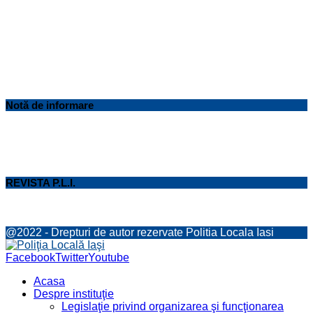
Notă de informare
REVISTA P.L.I.
@2022 - Drepturi de autor rezervate Politia Locala Iasi
Facebook
Twitter
Youtube
Acasa
Despre instituţie
Legislaţie privind organizarea şi funcţionarea