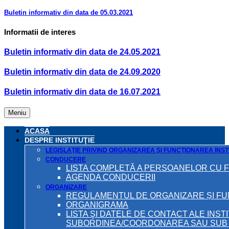
Buletin informativ din data de 05.03.2021
Informatii de interes
Buletin informativ din data de 24.05.2021
Buletin informativ din data de 24.09.2020
Buletin informativ din data de 16.07.2021
Meniu
ACASA
DESPRE INSTITUŢIE
LEGISLAŢIE PRIVIND ORGANIZAREA ŞI FUNCŢIONAREA INSTI
CONDUCERE
LISTA COMPLETĂ A PERSOANELOR CU 
AGENDA CONDUCERII
ORGANIZARE
REGULAMENTUL DE ORGANIZARE ȘI F
ORGANIGRAMA
LISTA ŞI DATELE DE CONTACT ALE INST
SUBORDINEA/COORDONAREA SAU SUB A