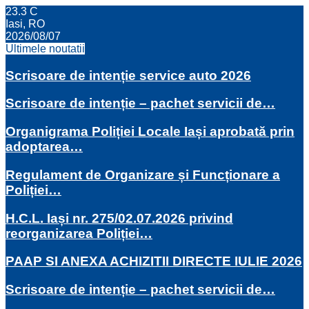
23.3
C
Iasi, RO
2026/08/07
Ultimele noutatii
Scrisoare de intenție service auto 2026
Scrisoare de intenție – pachet servicii de…
Organigrama Poliției Locale Iași aprobată prin
adoptarea…
Regulament de Organizare și Funcționare a
Poliției…
H.C.L. Iași nr. 275/02.07.2026 privind
reorganizarea Poliției…
PAAP SI ANEXA ACHIZITII DIRECTE IULIE 2026
Scrisoare de intenție – pachet servicii de…