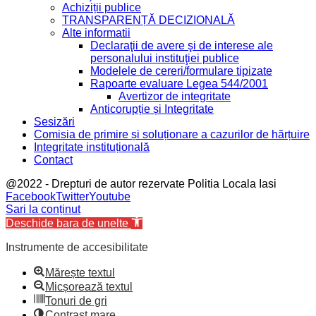
Achiziții publice
TRANSPARENȚĂ DECIZIONALĂ
Alte informatii
Declaraţii de avere şi de interese ale
personalului instituţiei publice
Modelele de cereri/formulare tipizate
Rapoarte evaluare Legea 544/2001
Avertizor de integritate
Anticorupție și Integritate
Sesizări
Comisia de primire și soluționare a cazurilor de hărțuire
Integritate instituțională
Contact
@2022 - Drepturi de autor rezervate Politia Locala Iasi
Facebook
Twitter
Youtube
Sari la conținut
Deschide bara de unelte
Instrumente de accesibilitate
Mărește textul
Micșorează textul
Tonuri de gri
Contrast mare