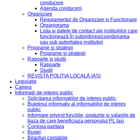
conducere
Agenda conducerii
Organizare
Regulamentul de Organizare și Funcționare
Organigrama
Lista şi datele de contact ale instituţiilor care
funcţionează în subordinea/coordonarea
sau sub autoritatea instituţiei
Programe şi strategii
Programe şi strategii
Rapoarte şi studii
Rapoarte
Studii
REVISTA POLIȚIA LOCALĂ IAȘI
Legislație
Cariera
Informaţii de interes public
Solicitarea informaţiilor de interes public
Buletinul informativ al informaţiilor de interes
public
Informare privind functiile, posturile si salariile de
baza de care beneficiaza personalul PL Iasi
Comisia paritara
Buget
Bilanţuri contabile