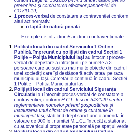
conform
Legii nr. 55/2020 privind unele măsuri pentru
prevenirea și combaterea efectelor pandemiei de
COVID-19;
1 proces-verbal
de constatare a contravenției conform
altui act normativ.
o faptă de natură penală
Exemple de infracțiuni/sancțiuni contravenționale:
Polițiștii locali din cadrul Serviciului 1 Ordine
Publică, împreună cu polițiști din cadrul Secției 1
Poliție – Poliția Municipiului Iași
au întocmit proces-
verbal de depistare a infracțiunii pe numele a 3
persoane care au sustras mai multe obiecte din cadrul
unei societăți care își desfășoară activitatea pe raza
municipiului Iași. Cercetările continuă în cadrul Secției
1 Poliție – Poliția Municipiului Iași.
Polițiștii locali din cadrul Serviciului Siguranța
Circulației
au întocmit proces-verbal de constatare a
contravenției, conform
H.
C.L. Iași nr. 54/2020 pentru
reglementarea normelor privind gospodărirea și
instaurarea unui climat de ordine și curățenie în
municipiul Iași,
stabilind drept sancțiune o amendă în
valoare de 900 lei, numitei M.L.C.., întrucât a staționat
cu autovehiculul proprietate personală pe spațiul verde.
Polițiștii locali din cadrul Serviciului 6 Ordine