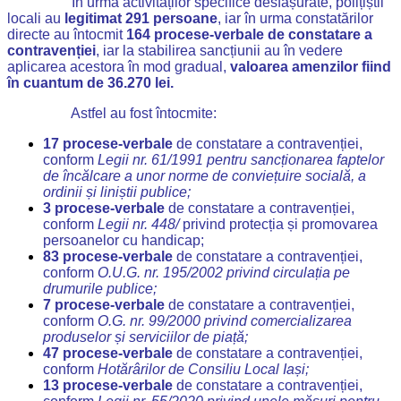
În urma activităților specifice desfășurate, polițiștii
locali au
legitimat 291 persoane
, iar în urma constatărilor
directe au întocmit
164 procese-verbale de constatare a
contravenției
, iar la stabilirea sancțiunii au în vedere
aplicarea acestora în mod gradual,
valoarea amenzilor fiind
în cuantum de 36.270 lei.
Astfel au fost întocmite:
17 procese-verbale
de constatare a contravenției,
conform
Legii nr. 61/1991 pentru sancționarea faptelor
de încălcare a unor norme de conviețuire socială, a
ordinii și liniștii publice;
3 procese-verbale
de constatare a contravenției,
conform
Legii nr.
448/
privind protecția și promovarea
persoanelor cu handicap;
83 procese-verbale
de constatare a contravenției,
conform
O.
U.G. nr. 195/2002 privind circulația pe
drumurile publice;
7 procese-verbale
de constatare a contravenției,
conform
O.
G. nr. 99/2000 privind comercializarea
produselor și serviciilor de piață;
47 procese-verbale
de constatare a contravenției,
conform
Hotărârilor de Consiliu Local Iași;
13 procese-verbale
de constatare a contravenției,