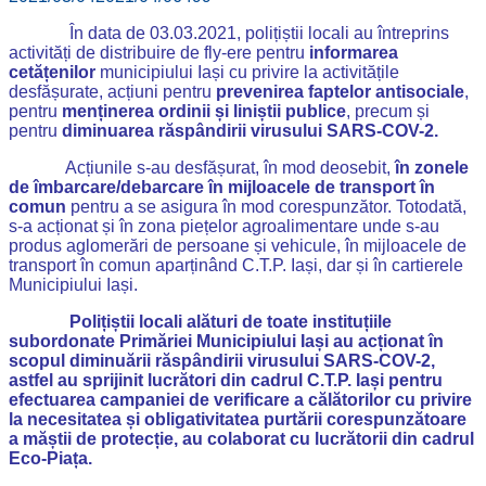
În data de 03.03.2021, polițiștii locali au întreprins
activități de distribuire de fly-ere pentru
informarea
cetățenilor
municipiului Iași cu privire la activitățile
desfășurate, acțiuni pentru
prevenirea faptelor antisociale
,
pentru
menținerea ordinii și liniștii publice
, precum și
pentru
diminuarea răspândirii virusului SARS-COV-2.
Acțiunile s-au desfășurat, în mod deosebit,
în zonele
de îmbarcare/debarcare în mijloacele de transport în
comun
pentru a se asigura în mod corespunzător. Totodată,
s-a acționat și în zona piețelor agroalimentare unde s-au
produs aglomerări de persoane și vehicule, în mijloacele de
transport în comun aparținând C.T.P. Iași, dar și în cartierele
Municipiului Iași.
Polițiștii locali alături de toate instituțiile
subordonate Primăriei Municipiului Iași au acționat în
scopul diminuării răspândirii virusului SARS-COV-2,
astfel au sprijinit lucrători din cadrul C.T.P. Iași pentru
efectuarea campaniei de verificare a călătorilor cu privire
la necesitatea și obligativitatea purtării corespunzătoare
a măștii de protecție, au colaborat cu lucrătorii din cadrul
Eco-Piața.