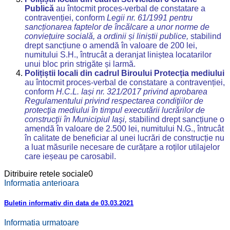
Publică
au întocmit proces-verbal de constatare a
contravenției, conform
Legii nr. 61/1991 pentru
sancționarea faptelor de încălcare a unor norme de
conviețuire socială, a ordinii și liniștii publice
,
stabilind
drept sancțiune o amendă în valoare de 200 lei,
numitului S.H., întrucât a deranjat liniștea locatarilor
unui bloc prin strigăte și larmă.
Polițiștii locali din cadrul Biroului Protecția mediului
au întocmit proces-verbal de constatare a contravenției,
conform
H.
C.L. Iași nr. 321/2017 privind aprobarea
Regulamentului privind respectarea condiţiilor de
protecţia mediului în timpul executării lucrărilor de
construcţii în Municipiul Iaşi
,
stabilind drept sancțiune o
amendă în valoare de 2.500 lei, numitului N.G., întrucât
în calitate de beneficiar al unei lucrări de construcție nu
a luat măsurile necesare de curățare a roților utilajelor
care ieșeau pe carosabil.
Ditribuire retele sociale
0
Informatia anterioara
Buletin informativ din data de 03.03.2021
Informatia urmatoare