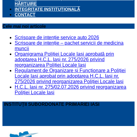
HĂRȚUIRE
INTEGRITATE INSTITUȚIONALĂ
CONTACT
Cele mai noi articole
Scrisoare de intenție service auto 2026
Scrisoare de intenție – pachet servicii de medicina
muncii
Organigrama Poliției Locale Iași aprobată prin
adoptarea H.C.L. Iași nr. 275/2026 privind
reorganizarea Poliției Locale Iași
Regulament de Organizare și Funcționare a Poliției
Locale Iași aprobat prin adoptarea H.C.L. Iași nr.
275/2026 privind reorganizarea Poliției Locale Iași
H.C.L. Iași nr. 275/02.07.2026 privind reorganizarea
Poliției Locale Iași
INSTITUȚII SUBORDONATE PRIMARIEI IASI