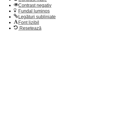
Contrast negativ
Fundal luminos
Legături subliniate
Font lizibil
Resetează