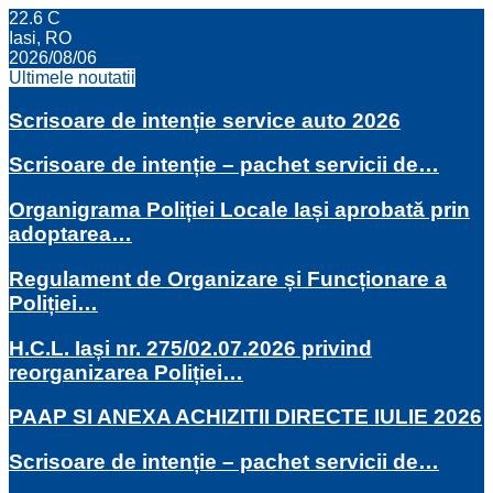
22.6
C
Iasi, RO
2026/08/06
Ultimele noutatii
Scrisoare de intenție service auto 2026
Scrisoare de intenție – pachet servicii de…
Organigrama Poliției Locale Iași aprobată prin
adoptarea…
Regulament de Organizare și Funcționare a
Poliției…
H.C.L. Iași nr. 275/02.07.2026 privind
reorganizarea Poliției…
PAAP SI ANEXA ACHIZITII DIRECTE IULIE 2026
Scrisoare de intenție – pachet servicii de…