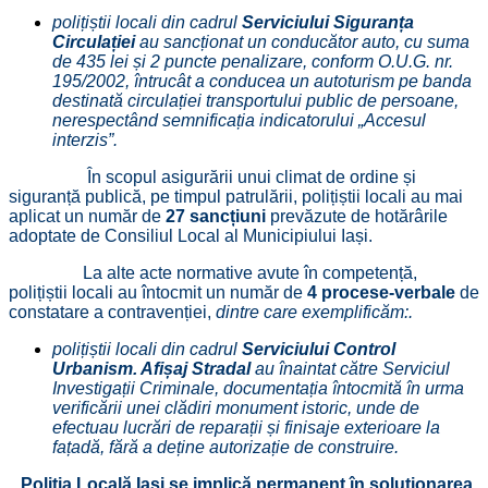
polițiștii locali din cadrul
Serviciului Siguranța
Circulației
au sancționat un conducător auto, cu suma
de 435 lei și 2 puncte penalizare, conform O.U.G. nr.
195/2002, întrucât a conducea un autoturism pe banda
destinată circulației transportului public de persoane,
nerespectând semnificația indicatorului „Accesul
interzis”.
În scopul asigurării unui climat de ordine și
siguranță publică, pe timpul patrulării, polițiștii locali au mai
aplicat un număr de
27 sancțiuni
prevăzute de hotărârile
adoptate de Consiliul Local al Municipiului Iași.
La alte acte normative avute în competență,
polițiștii locali au întocmit un număr de
4 procese-verbale
de
constatare a contravenției,
dintre care exemplificăm:.
polițiștii locali din cadrul
Serviciului Control
Urbanism. Afișaj Stradal
au înaintat către Serviciul
Investigații Criminale, documentația întocmită în urma
verificării unei clădiri monument istoric, unde de
efectuau lucrări de reparații și finisaje exterioare la
fațadă, fără a deține autorizație de construire.
Poliția Locală Iași se implică permanent în soluționarea