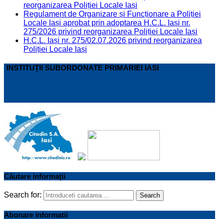
reorganizarea Poliției Locale Iași
Regulament de Organizare și Funcționare a Poliției
Locale Iași aprobat prin adoptarea H.C.L. Iași nr.
275/2026 privind reorganizarea Poliției Locale Iași
H.C.L. Iași nr. 275/02.07.2026 privind reorganizarea
Poliției Locale Iași
INSTITUȚII SUBORDONATE PRIMARIEI IASI
Căutare informații
Search for:
Search
Abonare informatii