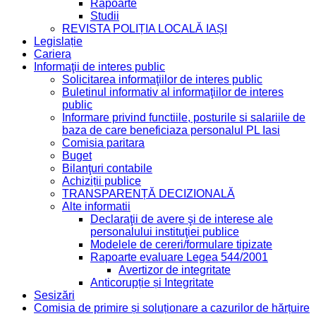
Rapoarte
Studii
REVISTA POLIȚIA LOCALĂ IAȘI
Legislație
Cariera
Informaţii de interes public
Solicitarea informaţiilor de interes public
Buletinul informativ al informaţiilor de interes
public
Informare privind functiile, posturile si salariile de
baza de care beneficiaza personalul PL Iasi
Comisia paritara
Buget
Bilanţuri contabile
Achiziții publice
TRANSPARENȚĂ DECIZIONALĂ
Alte informatii
Declaraţii de avere şi de interese ale
personalului instituţiei publice
Modelele de cereri/formulare tipizate
Rapoarte evaluare Legea 544/2001
Avertizor de integritate
Anticorupție și Integritate
Sesizări
Comisia de primire și soluționare a cazurilor de hărțuire