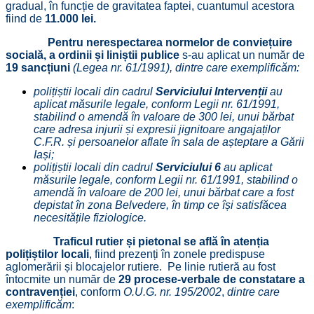
gradual, în funcție de gravitatea faptei, cuantumul acestora
fiind de
11.000 lei.
Pentru nerespectarea normelor de conviețuire
socială, a ordinii și liniștii publice
s-au aplicat un număr de
19 sancțiuni
(Legea nr. 61/1991), dintre care exemplificăm:
polițiștii locali din cadrul
Serviciului Intervenții
au
aplicat măsurile legale, conform Legii nr. 61/1991,
stabilind o amendă în valoare de 300 lei, unui bărbat
care adresa injurii și expresii jignitoare angajaților
C.F.R. și persoanelor aflate în sala de așteptare a Gării
Iași;
polițiștii locali din cadrul
Serviciului 6
au aplicat
măsurile legale, conform Legii nr. 61/1991, stabilind o
amendă în valoare de 200 lei, unui bărbat care a fost
depistat în zona Belvedere, în timp ce își satisfăcea
necesitățile fiziologice.
Traficul rutier și pietonal se află în atenția
polițiștilor locali
, fiind prezenți în zonele predispuse
aglomerării și blocajelor rutiere. Pe linie rutieră au fost
întocmite un număr de
29 procese-verbale de constatare a
contravenției
, conform
O.U.G. nr. 195/2002
,
dintre care
exemplificăm
: