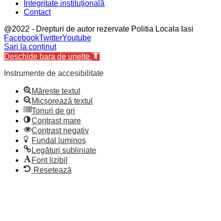
Integritate instituțională
Contact
@2022 - Drepturi de autor rezervate Politia Locala Iasi
Facebook
Twitter
Youtube
Sari la conținut
Deschide bara de unelte
Instrumente de accesibilitate
Mărește textul
Micșorează textul
Tonuri de gri
Contrast mare
Contrast negativ
Fundal luminos
Legături subliniate
Font lizibil
Resetează