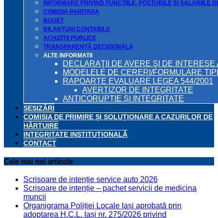
INFORMARE PRIVIND FUNCTIILE, POSTURILE SI SALARIILE 
COMISIA PARITARA
BUGET
BILANŢURI CONTABILE
ACHIZIȚII PUBLICE
TRANSPARENȚĂ DECIZIONALĂ
ALTE INFORMATII
DECLARAŢII DE AVERE ŞI DE INTERESE 
MODELELE DE CERERI/FORMULARE TIP
RAPOARTE EVALUARE LEGEA 544/2001
AVERTIZOR DE INTEGRITATE
ANTICORUPȚIE ȘI INTEGRITATE
SESIZĂRI
COMISIA DE PRIMIRE ȘI SOLUȚIONARE A CAZURILOR DE
HĂRȚUIRE
INTEGRITATE INSTITUȚIONALĂ
CONTACT
Cele mai noi articole
Scrisoare de intenție service auto 2026
Scrisoare de intenție – pachet servicii de medicina
muncii
Organigrama Poliției Locale Iași aprobată prin
adoptarea H.C.L. Iași nr. 275/2026 privind