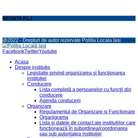
REVISTA P.L.I.
@2022 - Drepturi de autor rezervate Politia Locala Iasi
Facebook
Twitter
Youtube
Acasa
Despre instituţie
Legislaţie privind organizarea şi funcţionarea
instituţiei
Conducere
Lista completă a persoanelor cu funcţii din
conducere
Agenda conducerii
Organizare
Regulamentul de Organizare și Funcționare
Organigrama
Lista şi datele de contact ale instituţiilor care
funcţionează în subordinea/coordonarea
sau sub autoritatea instituţiei