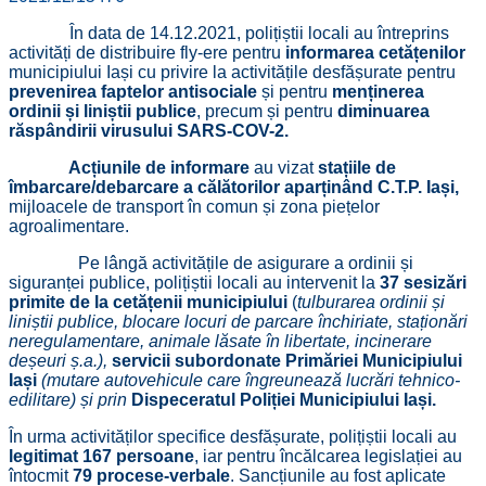
În data de 14.12.2021, polițiștii locali au întreprins
activități de distribuire fly-ere pentru
informarea cetățenilor
municipiului Iași cu privire la activitățile desfășurate pentru
prevenirea faptelor antisociale
și pentru
menținerea
ordinii și liniștii publice
, precum și pentru
diminuarea
răspândirii virusului SARS-COV-2.
Acțiunile de informare
au vizat
stațiile de
îmbarcare/debarcare a călătorilor aparținând C.T.P. Iași,
mijloacele de transport în comun și zona piețelor
agroalimentare.
Pe lângă activitățile de asigurare a ordinii și
siguranței publice, polițiștii locali au intervenit la
37 sesizări
primite de la cetățenii municipiului
(
tulburarea ordinii și
liniștii publice, blocare locuri de parcare închiriate, staționări
neregulamentare, animale lăsate în libertate, incinerare
deșeuri ș.a.),
servicii subordonate Primăriei Municipiului
Iași
(mutare autovehicule care îngreunează lucrări tehnico-
edilitare) și prin
Dispeceratul Poliției Municipiului Iași.
În urma activităților specifice desfășurate, polițiștii locali au
legitimat 167 persoane
, iar pentru încălcarea legislației au
întocmit
79 procese-verbale
. Sancțiunile au fost aplicate