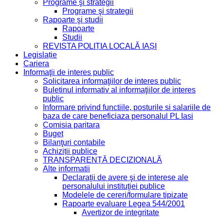
Programe şi strategii
Programe şi strategii
Rapoarte şi studii
Rapoarte
Studii
REVISTA POLIȚIA LOCALĂ IAȘI
Legislație
Cariera
Informaţii de interes public
Solicitarea informaţiilor de interes public
Buletinul informativ al informaţiilor de interes
public
Informare privind functiile, posturile si salariile de
baza de care beneficiaza personalul PL Iasi
Comisia paritara
Buget
Bilanţuri contabile
Achiziții publice
TRANSPARENȚĂ DECIZIONALĂ
Alte informatii
Declaraţii de avere şi de interese ale
personalului instituţiei publice
Modelele de cereri/formulare tipizate
Rapoarte evaluare Legea 544/2001
Avertizor de integritate