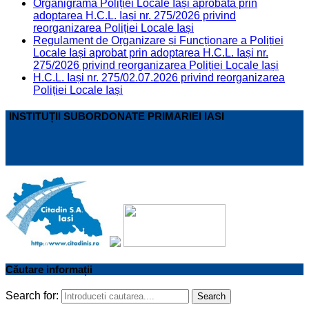
Organigrama Poliției Locale Iași aprobată prin
adoptarea H.C.L. Iași nr. 275/2026 privind
reorganizarea Poliției Locale Iași
Regulament de Organizare și Funcționare a Poliției
Locale Iași aprobat prin adoptarea H.C.L. Iași nr.
275/2026 privind reorganizarea Poliției Locale Iași
H.C.L. Iași nr. 275/02.07.2026 privind reorganizarea
Poliției Locale Iași
INSTITUȚII SUBORDONATE PRIMARIEI IASI
Căutare informații
Search for:
Search