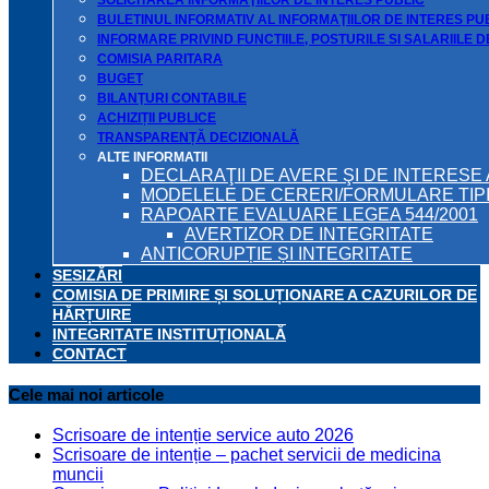
SOLICITAREA INFORMAŢIILOR DE INTERES PUBLIC
BULETINUL INFORMATIV AL INFORMAŢIILOR DE INTERES PU
INFORMARE PRIVIND FUNCTIILE, POSTURILE SI SALARIILE 
COMISIA PARITARA
BUGET
BILANŢURI CONTABILE
ACHIZIȚII PUBLICE
TRANSPARENȚĂ DECIZIONALĂ
ALTE INFORMATII
DECLARAŢII DE AVERE ŞI DE INTERESE 
MODELELE DE CERERI/FORMULARE TIP
RAPOARTE EVALUARE LEGEA 544/2001
AVERTIZOR DE INTEGRITATE
ANTICORUPȚIE ȘI INTEGRITATE
SESIZĂRI
COMISIA DE PRIMIRE ȘI SOLUȚIONARE A CAZURILOR DE
HĂRȚUIRE
INTEGRITATE INSTITUȚIONALĂ
CONTACT
Cele mai noi articole
Scrisoare de intenție service auto 2026
Scrisoare de intenție – pachet servicii de medicina
muncii