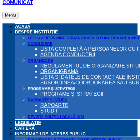
COMUNICAT
Meniu
ACASA
DESPRE INSTITUŢIE
LEGISLAŢIE PRIVIND ORGANIZAREA ŞI FUNCŢIONAREA INSTI
CONDUCERE
LISTA COMPLETĂ A PERSOANELOR CU 
AGENDA CONDUCERII
ORGANIZARE
REGULAMENTUL DE ORGANIZARE ȘI F
ORGANIGRAMA
LISTA ŞI DATELE DE CONTACT ALE INST
SUBORDINEA/COORDONAREA SAU SUB A
PROGRAME ŞI STRATEGII
PROGRAME ŞI STRATEGII
RAPOARTE ŞI STUDII
RAPOARTE
STUDII
REVISTA POLIȚIA LOCALĂ IAȘI
LEGISLAȚIE
CARIERA
INFORMAŢII DE INTERES PUBLIC