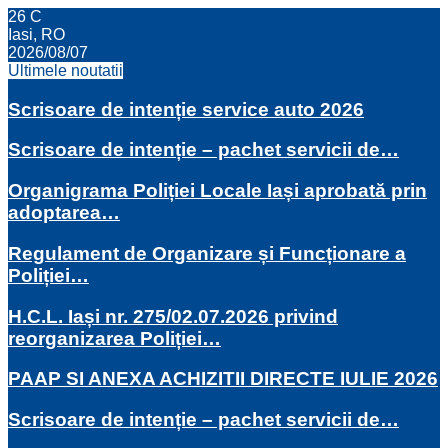
26
C
Iasi, RO
2026/08/07
Ultimele noutatii
Scrisoare de intenție service auto 2026
Scrisoare de intenție – pachet servicii de…
Organigrama Poliției Locale Iași aprobată prin
adoptarea…
Regulament de Organizare și Funcționare a
Poliției…
H.C.L. Iași nr. 275/02.07.2026 privind
reorganizarea Poliției…
PAAP SI ANEXA ACHIZITII DIRECTE IULIE 2026
Scrisoare de intenție – pachet servicii de…