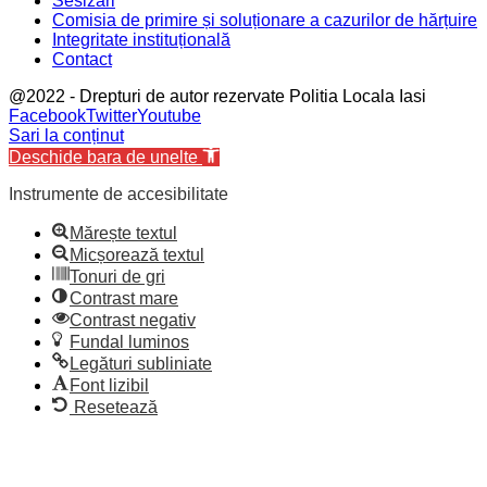
Sesizări
Comisia de primire și soluționare a cazurilor de hărțuire
Integritate instituțională
Contact
@2022 - Drepturi de autor rezervate Politia Locala Iasi
Facebook
Twitter
Youtube
Sari la conținut
Deschide bara de unelte
Instrumente de accesibilitate
Mărește textul
Micșorează textul
Tonuri de gri
Contrast mare
Contrast negativ
Fundal luminos
Legături subliniate
Font lizibil
Resetează