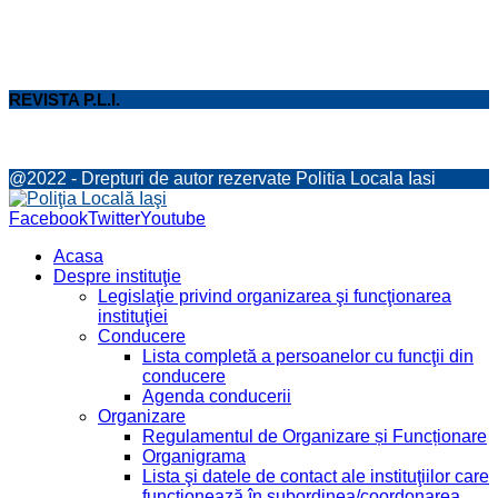
REVISTA P.L.I.
@2022 - Drepturi de autor rezervate Politia Locala Iasi
Facebook
Twitter
Youtube
Acasa
Despre instituţie
Legislaţie privind organizarea şi funcţionarea
instituţiei
Conducere
Lista completă a persoanelor cu funcţii din
conducere
Agenda conducerii
Organizare
Regulamentul de Organizare și Funcționare
Organigrama
Lista şi datele de contact ale instituţiilor care
funcţionează în subordinea/coordonarea