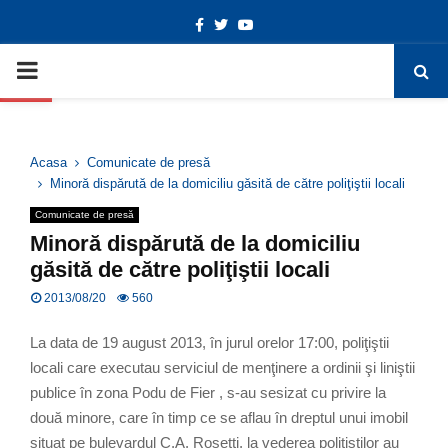
Facebook
Twitter
Youtube
Deschide bara de unelte
PRIMARY
MENU
Acasa
Comunicate de presă
Minoră dispărută de la domiciliu găsită de către poliţiştii locali
Comunicate de presă
Minoră dispărută de la domiciliu
găsită de către poliţiştii locali
2013/08/20
560
La data de 19 august 2013, în jurul orelor 17:00, poliţiştii
locali care executau serviciul de menţinere a ordinii şi liniştii
publice în zona Podu de Fier , s-au sesizat cu privire la
două minore, care în timp ce se aflau în dreptul unui imobil
situat pe bulevardul C.A. Rosetti, la vederea poliţiştilor au