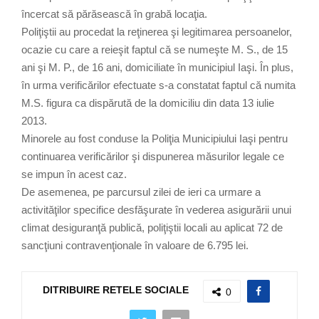
încercat să părăsească în grabă locaţia.
Poliţiştii au procedat la reţinerea şi legitimarea persoanelor,
ocazie cu care a reieşit faptul că se numeşte M. S., de 15
ani şi M. P., de 16 ani, domiciliate în municipiul Iaşi. În plus,
în urma verificărilor efectuate s-a constatat faptul că numita
M.S. figura ca dispărută de la domiciliu din data 13 iulie
2013.
Minorele au fost conduse la Poliţia Municipiului Iaşi pentru
continuarea verificărilor şi dispunerea măsurilor legale ce
se impun în acest caz.
De asemenea, pe parcursul zilei de ieri ca urmare a
activităţilor specifice desfăşurate în vederea asigurării unui
climat desiguranţă publică, poliţiştii locali au aplicat 72 de
sancţiuni contravenţionale în valoare de 6.795 lei.
DITRIBUIRE RETELE SOCIALE
0