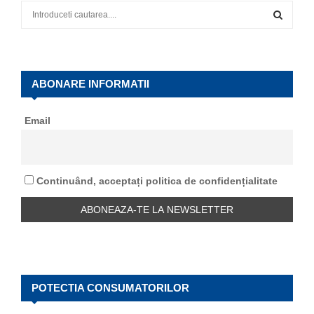
S
e
a
S
r
c
E
h
ABONARE INFORMATII
f
A
o
Email
r
R
:
C
Continuând, acceptați politica de confidențialitate
H
POTECTIA CONSUMATORILOR