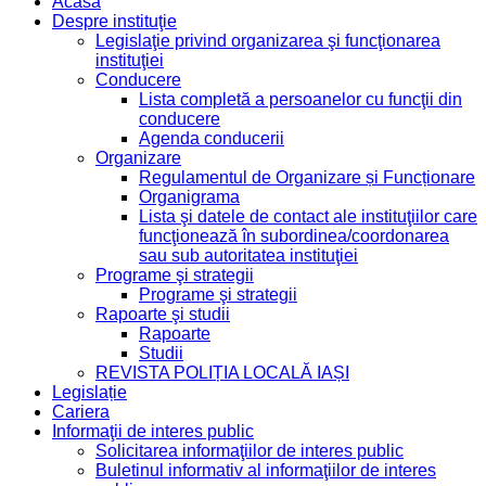
Acasa
Despre instituţie
Legislaţie privind organizarea şi funcţionarea
instituţiei
Conducere
Lista completă a persoanelor cu funcţii din
conducere
Agenda conducerii
Organizare
Regulamentul de Organizare și Funcționare
Organigrama
Lista şi datele de contact ale instituţiilor care
funcţionează în subordinea/coordonarea
sau sub autoritatea instituţiei
Programe şi strategii
Programe şi strategii
Rapoarte şi studii
Rapoarte
Studii
REVISTA POLIȚIA LOCALĂ IAȘI
Legislație
Cariera
Informaţii de interes public
Solicitarea informaţiilor de interes public
Buletinul informativ al informaţiilor de interes