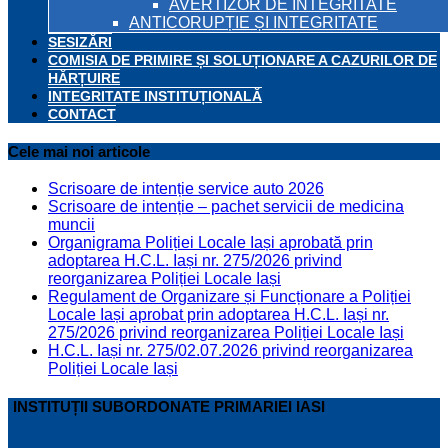
AVERTIZOR DE INTEGRITATE
ANTICORUPȚIE ȘI INTEGRITATE
SESIZĂRI
COMISIA DE PRIMIRE ȘI SOLUȚIONARE A CAZURILOR DE
HĂRȚUIRE
INTEGRITATE INSTITUȚIONALĂ
CONTACT
Cele mai noi articole
Scrisoare de intenție service auto 2026
Scrisoare de intenție – pachet servicii de medicina
muncii
Organigrama Poliției Locale Iași aprobată prin
adoptarea H.C.L. Iași nr. 275/2026 privind
reorganizarea Poliției Locale Iași
Regulament de Organizare și Funcționare a Poliției
Locale Iași aprobat prin adoptarea H.C.L. Iași nr.
275/2026 privind reorganizarea Poliției Locale Iași
H.C.L. Iași nr. 275/02.07.2026 privind reorganizarea
Poliției Locale Iași
INSTITUȚII SUBORDONATE PRIMARIEI IASI