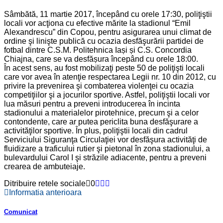
Sâmbătă, 11 martie 2017, începând cu orele 17:30, poliţiştii
locali vor acţiona cu efective mărite la stadionul “Emil
Alexandrescu” din Copou, pentru asigurarea unui climat de
ordine şi linişte publică cu ocazia desfăşurării partidei de
fotbal dintre C.S.M. Politehnica Iași și C.S. Concordia
Chiajna, care se va desfășura începând cu orele 18:00.
În acest sens, au fost mobilizaţi peste 50 de poliţişti locali
care vor avea în atenţie respectarea Legii nr. 10 din 2012, cu
privire la prevenirea şi combaterea violenţei cu ocazia
competiţiilor şi a jocurilor sportive. Astfel, poliţiştii locali vor
lua măsuri pentru a preveni introducerea în incinta
stadionului a materialelor pirotehnice, precum şi a celor
contondente, care ar putea periclita buna desfăşurare a
activităţilor sportive. În plus, poliţiştii locali din cadrul
Serviciului Siguranţa Circulaţiei vor desfăşura activităţi de
fluidizare a traficului rutier şi pietonal în zona stadionului, a
bulevardului Carol I şi străzile adiacente, pentru a preveni
crearea de ambuteiaje.
Ditribuire retele sociale
0
Informatia anterioara
Comunicat