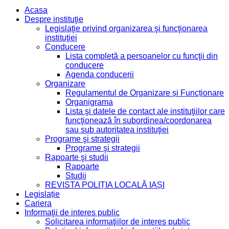
Acasa
Despre instituţie
Legislaţie privind organizarea şi funcţionarea
instituţiei
Conducere
Lista completă a persoanelor cu funcţii din
conducere
Agenda conducerii
Organizare
Regulamentul de Organizare și Funcționare
Organigrama
Lista şi datele de contact ale instituţiilor care
funcţionează în subordinea/coordonarea
sau sub autoritatea instituţiei
Programe şi strategii
Programe şi strategii
Rapoarte şi studii
Rapoarte
Studii
REVISTA POLIȚIA LOCALĂ IAȘI
Legislație
Cariera
Informaţii de interes public
Solicitarea informaţiilor de interes public