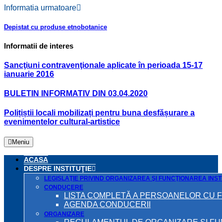
Informatia urmatoare
Depistat cu produse etnobotanice
Informatii de interes
Sancţiuni contravenţionale aplicate în perioada 15-17
ianuarie 2016
BULETIN INFORMATIV DIN 03.04.2020
Polițiștii locali mobilizați pentru buna desfășurare a
evenimentelor cultural-artistice
Meniu
ACASA
DESPRE INSTITUŢIE
LEGISLAŢIE PRIVIND ORGANIZAREA ŞI FUNCŢIONAREA INSTI
CONDUCERE
LISTA COMPLETĂ A PERSOANELOR CU 
AGENDA CONDUCERII
ORGANIZARE