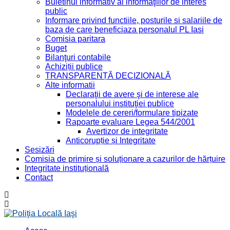
Buletinul informativ al informaţiilor de interes
public
Informare privind functiile, posturile si salariile de
baza de care beneficiaza personalul PL Iasi
Comisia paritara
Buget
Bilanţuri contabile
Achiziții publice
TRANSPARENȚĂ DECIZIONALĂ
Alte informatii
Declaraţii de avere şi de interese ale
personalului instituţiei publice
Modelele de cereri/formulare tipizate
Rapoarte evaluare Legea 544/2001
Avertizor de integritate
Anticorupție și Integritate
Sesizări
Comisia de primire și soluționare a cazurilor de hărțuire
Integritate instituțională
Contact