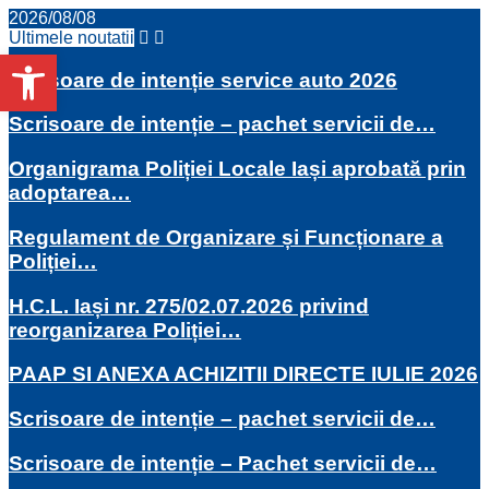
2026/08/08
Ultimele noutatii
Deschide bara de unelte
Scrisoare de intenție service auto 2026
Scrisoare de intenție – pachet servicii de…
Organigrama Poliției Locale Iași aprobată prin
adoptarea…
Regulament de Organizare și Funcționare a
Poliției…
H.C.L. Iași nr. 275/02.07.2026 privind
reorganizarea Poliției…
PAAP SI ANEXA ACHIZITII DIRECTE IULIE 2026
Scrisoare de intenție – pachet servicii de…
Scrisoare de intenție – Pachet servicii de…