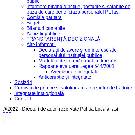
public
Informare privind functiile, posturile si salariile de
baza de care beneficiaza personalul PL Iasi
Comisia paritara
Buget
Bilanţuri contabile
Achiziții publice
TRANSPARENȚĂ DECIZIONALĂ
Alte informatii
Declaraţii de avere şi de interese ale
personalului instituţiei publice
Modelele de cereri/formulare tipizate
Rapoarte evaluare Legea 544/2001
Avertizor de integritate
Anticorupție și Integritate
Sesizări
Comisia de primire și soluționare a cazurilor de hărțuire
Integritate instituțională
Contact
@2022 - Drepturi de autor rezervate Politia Locala Iasi
Facebook
Twitter
Youtube