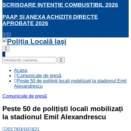
SCRISOARE INTENȚIE COMBUSTIBIL 2026
PAAP ȘI ANEXA ACHIZIȚII DIRECTE
APROBATE 2026
Facebook
Twitter
Youtube
Primary
Menu
Search
for:
Search
Acasa
Comunicate de presă
Peste 50 de polițiști locali mobilizați la stadionul Emil
Alexandrescu
Comunicate de presă
Peste 50 de polițiști locali mobilizați
la stadionul Emil Alexandrescu
2017/03/10
621