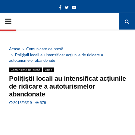
Facebook
Twitter
Youtube
Deschide bara de unelte
PRIMARY
MENU
Acasa
Comunicate de presă
Poliţiştii locali au intensificat acţiunile de ridicare a
autoturismelor abandonate
Comunicate de presă
Video
Poliţiştii locali au intensificat acţiunile
de ridicare a autoturismelor
abandonate
2013/03/19
579