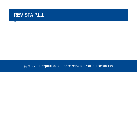
REVISTA P.L.I.
@2022 - Drepturi de autor rezervate Politia Locala Iasi