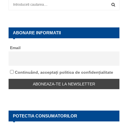
S
e
a
S
r
c
E
h
ABONARE INFORMATII
f
A
o
Email
r
R
:
C
Continuând, acceptați politica de confidențialitate
H
POTECTIA CONSUMATORILOR