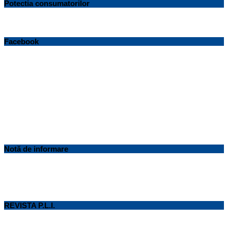
Potectia consumatorilor
Facebook
Notă de informare
REVISTA P.L.I.