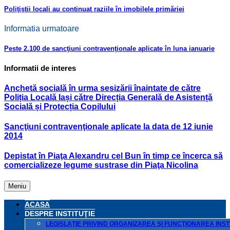
Poliţiştii locali au continuat raziile în imobilele primăriei
Informatia urmatoare
Peste 2.100 de sancţiuni contravenţionale aplicate în luna ianuarie
Informatii de interes
Anchetă socială în urma sesizării înaintate de către
Poliția Locală Iași către Direcția Generală de Asistență
Socială și Protecția Copilului
Sancţiuni contravenţionale aplicate la data de 12 iunie
2014
Depistat în Piaţa Alexandru cel Bun în timp ce încerca să
comercializeze legume sustrase din Piaţa Nicolina
Meniu
ACASA
DESPRE INSTITUŢIE
LEGISLAŢIE PRIVIND ORGANIZAREA ŞI FUNCŢIONAREA INSTI