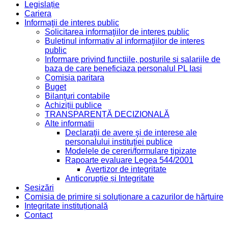
Legislație
Cariera
Informaţii de interes public
Solicitarea informaţiilor de interes public
Buletinul informativ al informaţiilor de interes
public
Informare privind functiile, posturile si salariile de
baza de care beneficiaza personalul PL Iasi
Comisia paritara
Buget
Bilanţuri contabile
Achiziții publice
TRANSPARENȚĂ DECIZIONALĂ
Alte informatii
Declaraţii de avere şi de interese ale
personalului instituţiei publice
Modelele de cereri/formulare tipizate
Rapoarte evaluare Legea 544/2001
Avertizor de integritate
Anticorupție și Integritate
Sesizări
Comisia de primire și soluționare a cazurilor de hărțuire
Integritate instituțională
Contact