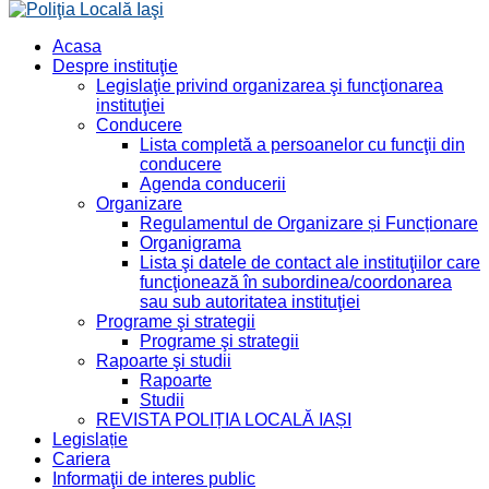
Acasa
Despre instituţie
Legislaţie privind organizarea şi funcţionarea
instituţiei
Conducere
Lista completă a persoanelor cu funcţii din
conducere
Agenda conducerii
Organizare
Regulamentul de Organizare și Funcționare
Organigrama
Lista şi datele de contact ale instituţiilor care
funcţionează în subordinea/coordonarea
sau sub autoritatea instituţiei
Programe şi strategii
Programe şi strategii
Rapoarte şi studii
Rapoarte
Studii
REVISTA POLIȚIA LOCALĂ IAȘI
Legislație
Cariera
Informaţii de interes public