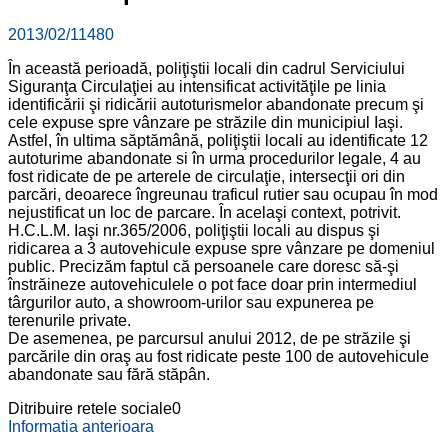
2013/02/11
480
În această perioadă, poliţiştii locali din cadrul Serviciului
Siguranţa Circulaţiei au intensificat activităţile pe linia
identificării şi ridicării autoturismelor abandonate precum şi
cele expuse spre vânzare pe străzile din municipiul Iaşi.
Astfel, în ultima săptămână, poliţiştii locali au identificate 12
autoturime abandonate si în urma procedurilor legale, 4 au
fost ridicate de pe arterele de circulaţie, intersecţii ori din
parcări, deoarece îngreunau traficul rutier sau ocupau în mod
nejustificat un loc de parcare. În acelaşi context, potrivit.
H.C.L.M. Iaşi nr.365/2006, poliţiştii locali au dispus şi
ridicarea a 3 autovehicule expuse spre vânzare pe domeniul
public. Precizăm faptul că persoanele care doresc să-şi
înstrăineze autovehiculele o pot face doar prin intermediul
târgurilor auto, a showroom-urilor sau expunerea pe
terenurile private.
De asemenea, pe parcursul anului 2012, de pe străzile şi
parcările din oraş au fost ridicate peste 100 de autovehicule
abandonate sau fără stăpân.
Ditribuire retele sociale
0
Informatia anterioara