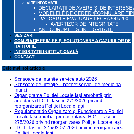
ALTE INFORMATII
DECLARAŢII DE AVERE ŞI DE INTERESE 
MODELELE DE CERERI/FORMULARE TIP
RAPOARTE EVALUARE LEGEA 544/2001
AVERTIZOR DE INTEGRITATE
ANTICORUPȚIE ȘI INTEGRITATE
SESIZĂRI
COMISIA DE PRIMIRE ȘI SOLUȚIONARE A CAZURILOR DE
HĂRȚUIRE
INTEGRITATE INSTITUȚIONALĂ
CONTACT
Cele mai noi articole
Scrisoare de intenție service auto 2026
Scrisoare de intenție – pachet servicii de medicina
muncii
Organigrama Poliției Locale Iași aprobată prin
adoptarea H.C.L. Iași nr. 275/2026 privind
reorganizarea Poliției Locale Iași
Regulament de Organizare și Funcționare a Poliției
Locale Iași aprobat prin adoptarea H.C.L. Iași nr.
275/2026 privind reorganizarea Poliției Locale Iași
H.C.L. Iași nr. 275/02.07.2026 privind reorganizarea
Poliției Locale Iași