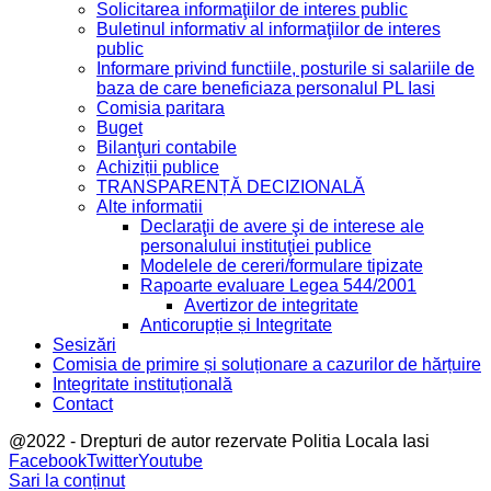
Solicitarea informaţiilor de interes public
Buletinul informativ al informaţiilor de interes
public
Informare privind functiile, posturile si salariile de
baza de care beneficiaza personalul PL Iasi
Comisia paritara
Buget
Bilanţuri contabile
Achiziții publice
TRANSPARENȚĂ DECIZIONALĂ
Alte informatii
Declaraţii de avere şi de interese ale
personalului instituţiei publice
Modelele de cereri/formulare tipizate
Rapoarte evaluare Legea 544/2001
Avertizor de integritate
Anticorupție și Integritate
Sesizări
Comisia de primire și soluționare a cazurilor de hărțuire
Integritate instituțională
Contact
@2022 - Drepturi de autor rezervate Politia Locala Iasi
Facebook
Twitter
Youtube
Sari la conținut