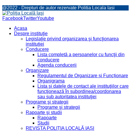
@2022 - Drepturi de autor rezervate Politia Locala Iasi
Facebook
Twitter
Youtube
Acasa
Despre instituţie
Legislaţie privind organizarea şi funcţionarea
instituţiei
Conducere
Lista completă a persoanelor cu funcţii din
conducere
Agenda conducerii
Organizare
Regulamentul de Organizare și Funcționare
Organigrama
Lista şi datele de contact ale instituţiilor care
funcţionează în subordinea/coordonarea
sau sub autoritatea instituţiei
Programe şi strategii
Programe şi strategii
Rapoarte şi studii
Rapoarte
Studii
REVISTA POLIȚIA LOCALĂ IAȘI