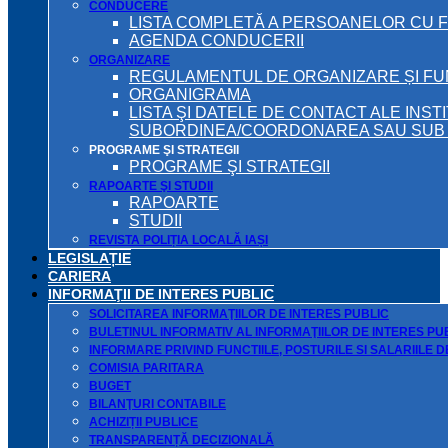
CONDUCERE
LISTA COMPLETĂ A PERSOANELOR CU 
AGENDA CONDUCERII
ORGANIZARE
REGULAMENTUL DE ORGANIZARE ȘI F
ORGANIGRAMA
LISTA ŞI DATELE DE CONTACT ALE INST
SUBORDINEA/COORDONAREA SAU SUB A
PROGRAME ŞI STRATEGII
PROGRAME ŞI STRATEGII
RAPOARTE ŞI STUDII
RAPOARTE
STUDII
REVISTA POLIȚIA LOCALĂ IAȘI
LEGISLAȚIE
CARIERA
INFORMAŢII DE INTERES PUBLIC
SOLICITAREA INFORMAŢIILOR DE INTERES PUBLIC
BULETINUL INFORMATIV AL INFORMAŢIILOR DE INTERES PU
INFORMARE PRIVIND FUNCTIILE, POSTURILE SI SALARIILE 
COMISIA PARITARA
BUGET
BILANŢURI CONTABILE
ACHIZIȚII PUBLICE
TRANSPARENȚĂ DECIZIONALĂ