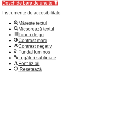
Deschide bara de unelte
Instrumente de accesibilitate
Mărește textul
Micșorează textul
Tonuri de gri
Contrast mare
Contrast negativ
Fundal luminos
Legături subliniate
Font lizibil
Resetează