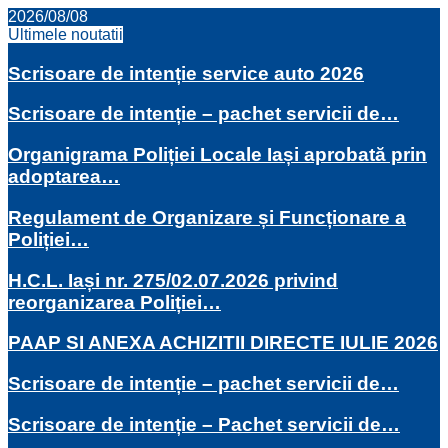
2026/08/08
Ultimele noutatii
Scrisoare de intenție service auto 2026
Scrisoare de intenție – pachet servicii de…
Organigrama Poliției Locale Iași aprobată prin
adoptarea…
Regulament de Organizare și Funcționare a
Poliției…
H.C.L. Iași nr. 275/02.07.2026 privind
reorganizarea Poliției…
PAAP SI ANEXA ACHIZITII DIRECTE IULIE 2026
Scrisoare de intenție – pachet servicii de…
Scrisoare de intenție – Pachet servicii de…