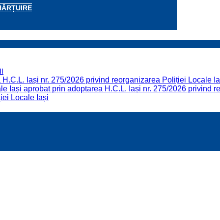
HĂRȚUIRE
i
H.C.L. Iași nr. 275/2026 privind reorganizarea Poliției Locale Ia
 Iași aprobat prin adoptarea H.C.L. Iași nr. 275/2026 privind re
iei Locale Iași