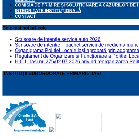
COMISIA DE PRIMIRE ȘI SOLUȚIONARE A CAZURILOR DE 
INTEGRITATE INSTITUȚIONALĂ
CONTACT
Cele mai noi articole
Scrisoare de intenție service auto 2026
Scrisoare de intenție – pachet servicii de medicina munci
Organigrama Poliției Locale Iași aprobată prin adoptarea 
Regulament de Organizare și Funcționare a Poliției Locale
H.C.L. Iași nr. 275/02.07.2026 privind reorganizarea Poliț
INSTITUȚII SUBORDONATE PRIMARIEI IASI