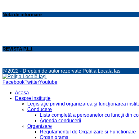
Notă de informare
REVISTA P.L.I.
@2022 - Drepturi de autor rezervate Politia Locala Iasi
Facebook
Twitter
Youtube
Acasa
Despre instituţie
Legislaţie privind organizarea şi funcţionarea institu
Conducere
Lista completă a persoanelor cu funcţii din 
Agenda conducerii
Organizare
Regulamentul de Organizare și Funcționare
Organigrama