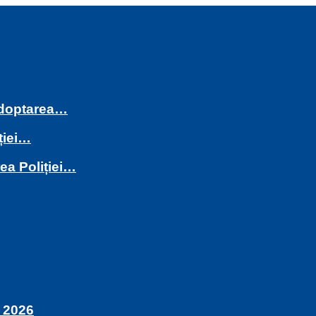
 adoptarea…
ției…
rea Poliției…
 2026