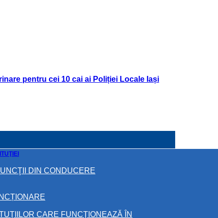
nare pentru cei 10 cai ai Poliției Locale Iași
TUŢIEI
FUNCŢII DIN CONDUCERE
UNCȚIONARE
ITUŢIILOR CARE FUNCŢIONEAZĂ ÎN