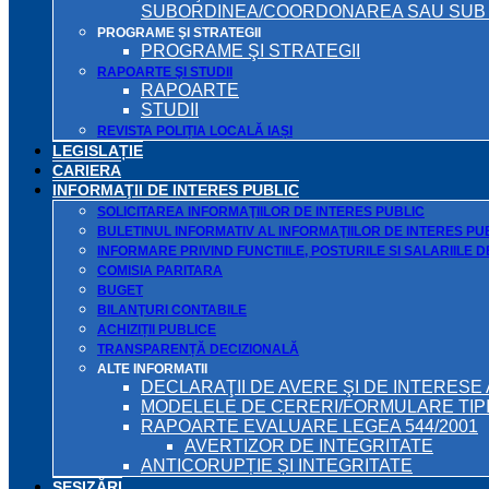
SUBORDINEA/COORDONAREA SAU SUB A
PROGRAME ŞI STRATEGII
PROGRAME ŞI STRATEGII
RAPOARTE ŞI STUDII
RAPOARTE
STUDII
REVISTA POLIȚIA LOCALĂ IAȘI
LEGISLAȚIE
CARIERA
INFORMAŢII DE INTERES PUBLIC
SOLICITAREA INFORMAŢIILOR DE INTERES PUBLIC
BULETINUL INFORMATIV AL INFORMAŢIILOR DE INTERES PU
INFORMARE PRIVIND FUNCTIILE, POSTURILE SI SALARIILE 
COMISIA PARITARA
BUGET
BILANŢURI CONTABILE
ACHIZIȚII PUBLICE
TRANSPARENȚĂ DECIZIONALĂ
ALTE INFORMATII
DECLARAŢII DE AVERE ŞI DE INTERESE 
MODELELE DE CERERI/FORMULARE TIP
RAPOARTE EVALUARE LEGEA 544/2001
AVERTIZOR DE INTEGRITATE
ANTICORUPȚIE ȘI INTEGRITATE
SESIZĂRI