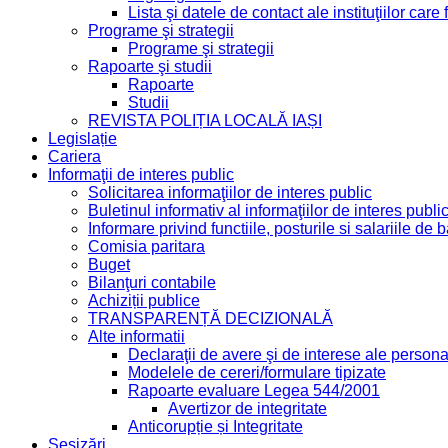
Lista şi datele de contact ale instituţiilor ca
Programe şi strategii
Programe şi strategii
Rapoarte şi studii
Rapoarte
Studii
REVISTA POLIȚIA LOCALĂ IAȘI
Legislație
Cariera
Informaţii de interes public
Solicitarea informaţiilor de interes public
Buletinul informativ al informaţiilor de interes publi
Informare privind functiile, posturile si salariile d
Comisia paritara
Buget
Bilanţuri contabile
Achiziții publice
TRANSPARENȚĂ DECIZIONALĂ
Alte informatii
Declaraţii de avere şi de interese ale personal
Modelele de cereri/formulare tipizate
Rapoarte evaluare Legea 544/2001
Avertizor de integritate
Anticorupție și Integritate
Sesizări