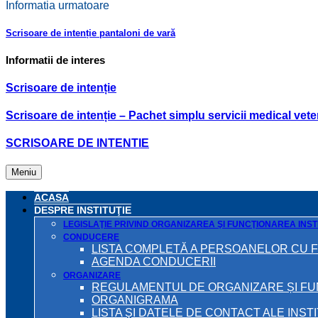
Informatia urmatoare
Scrisoare de intenție pantaloni de vară
Informatii de interes
Scrisoare de intenție
Scrisoare de intenție – Pachet simplu servicii medical veteri
SCRISOARE DE INTENTIE
Meniu
ACASA
DESPRE INSTITUŢIE
LEGISLAŢIE PRIVIND ORGANIZAREA ŞI FUNCŢIONAREA INSTI
CONDUCERE
LISTA COMPLETĂ A PERSOANELOR CU 
AGENDA CONDUCERII
ORGANIZARE
REGULAMENTUL DE ORGANIZARE ȘI F
ORGANIGRAMA
LISTA ŞI DATELE DE CONTACT ALE INST