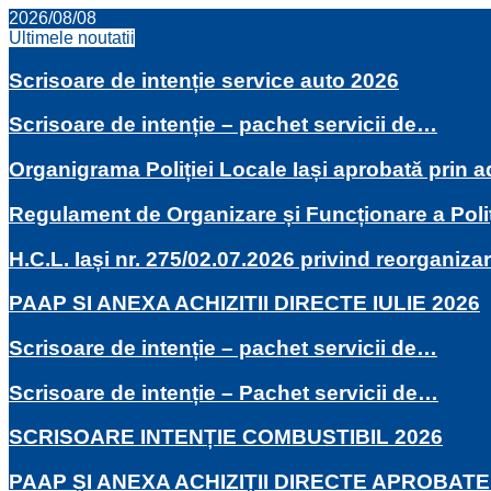
2026/08/08
Ultimele noutatii
Scrisoare de intenție service auto 2026
Scrisoare de intenție – pachet servicii de…
Organigrama Poliției Locale Iași aprobată prin
Regulament de Organizare și Funcționare a Poli
H.C.L. Iași nr. 275/02.07.2026 privind reorganiza
PAAP SI ANEXA ACHIZITII DIRECTE IULIE 2026
Scrisoare de intenție – pachet servicii de…
Scrisoare de intenție – Pachet servicii de…
SCRISOARE INTENȚIE COMBUSTIBIL 2026
PAAP ȘI ANEXA ACHIZIȚII DIRECTE APROBATE