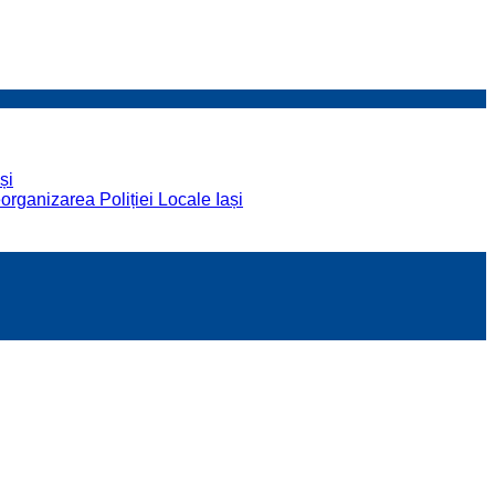
și
organizarea Poliției Locale Iași