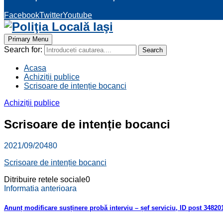
Facebook
Twitter
Youtube
Primary Menu
Search for:
Search
Acasa
Achiziții publice
Scrisoare de intenție bocanci
Achiziții publice
Scrisoare de intenție bocanci
2021/09/20
480
Scrisoare de intenție bocanci
Ditribuire retele sociale
0
Informatia anterioara
Anunț modificare susținere probă interviu – șef serviciu, ID post 348201