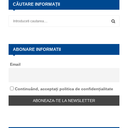
CĂUTARE INFORMAȚII
S
e
a
S
r
c
E
h
ABONARE INFORMATII
f
A
o
Email
r
R
:
C
Continuând, acceptați politica de confidențialitate
H