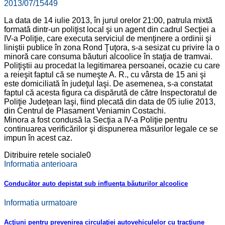
2013/07/15
449
La data de 14 iulie 2013, în jurul orelor 21:00, patrula mixtă
formată dintr-un poliţist local şi un agent din cadrul Secţiei a
IV-a Poliţie, care executa serviciul de menţinere a ordinii şi
liniştii publice în zona Rond Ţuţora, s-a sesizat cu privire la o
minoră care consuma băuturi alcoolice în staţia de tramvai.
Poliţiştii au procedat la legitimarea persoanei, ocazie cu care
a reieşit faptul că se numeşte A. R., cu vârsta de 15 ani şi
este domiciliată în judeţul Iaşi. De asemenea, s-a constatat
faptul că acesta figura ca dispărută de către Inspectoratul de
Poliţie Judeţean Iaşi, fiind plecată din data de 05 iulie 2013,
din Centrul de Plasament Veniamin Costachi.
Minora a fost condusă la Secţia a IV-a Poliţie pentru
continuarea verificărilor şi dispunerea măsurilor legale ce se
impun în acest caz.
Ditribuire retele sociale
0
Informatia anterioara
Conducător auto depistat sub influenţa băuturilor alcoolice
Informatia urmatoare
Acţiuni pentru prevenirea circulaţiei autovehiculelor cu tracţiune