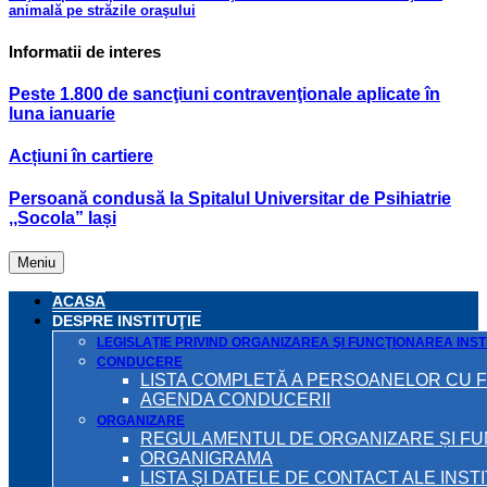
animală pe străzile oraşului
Informatii de interes
Peste 1.800 de sancţiuni contravenţionale aplicate în
luna ianuarie
Acțiuni în cartiere
Persoană condusă la Spitalul Universitar de Psihiatrie
,,Socola” Iași
Meniu
ACASA
DESPRE INSTITUŢIE
LEGISLAŢIE PRIVIND ORGANIZAREA ŞI FUNCŢIONAREA INSTI
CONDUCERE
LISTA COMPLETĂ A PERSOANELOR CU 
AGENDA CONDUCERII
ORGANIZARE
REGULAMENTUL DE ORGANIZARE ȘI F
ORGANIGRAMA
LISTA ŞI DATELE DE CONTACT ALE INST