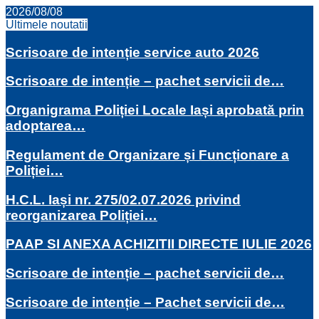
2026/08/08
Ultimele noutatii
Scrisoare de intenție service auto 2026
Scrisoare de intenție – pachet servicii de…
Organigrama Poliției Locale Iași aprobată prin
adoptarea…
Regulament de Organizare și Funcționare a
Poliției…
H.C.L. Iași nr. 275/02.07.2026 privind
reorganizarea Poliției…
PAAP SI ANEXA ACHIZITII DIRECTE IULIE 2026
Scrisoare de intenție – pachet servicii de…
Scrisoare de intenție – Pachet servicii de…