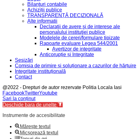
Bilanţuri contabile
Achiziții publice
TRANSPARENȚĂ DECIZIONALĂ
Alte informatii
Declaraţii de avere şi de interese ale
personalului instituţiei publice
Modelele de cereri/formulare tipizate
Rapoarte evaluare Legea 544/2001
Avertizor de integritate
Anticorupție și Integritate
Sesizări
Comisia de primire și soluționare a cazurilor de hărțuire
Integritate instituțională
Contact
@2022 - Drepturi de autor rezervate Politia Locala Iasi
Facebook
Twitter
Youtube
Sari la conținut
Deschide bara de unelte
Instrumente de accesibilitate
Mărește textul
Micșorează textul
Tonuri de gri