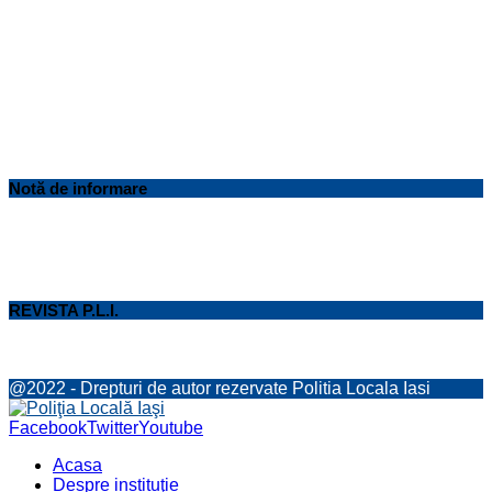
Notă de informare
REVISTA P.L.I.
@2022 - Drepturi de autor rezervate Politia Locala Iasi
Facebook
Twitter
Youtube
Acasa
Despre instituţie