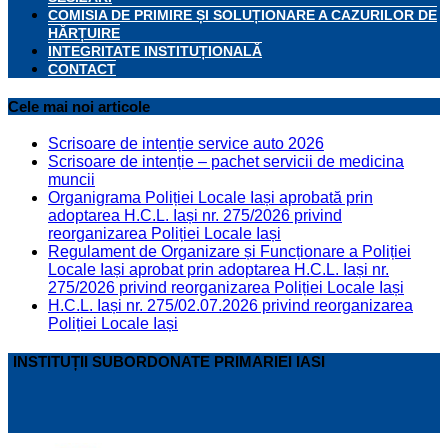
COMISIA DE PRIMIRE ȘI SOLUȚIONARE A CAZURILOR DE
HĂRȚUIRE
INTEGRITATE INSTITUȚIONALĂ
CONTACT
Cele mai noi articole
Scrisoare de intenție service auto 2026
Scrisoare de intenție – pachet servicii de medicina
muncii
Organigrama Poliției Locale Iași aprobată prin
adoptarea H.C.L. Iași nr. 275/2026 privind
reorganizarea Poliției Locale Iași
Regulament de Organizare și Funcționare a Poliției
Locale Iași aprobat prin adoptarea H.C.L. Iași nr.
275/2026 privind reorganizarea Poliției Locale Iași
H.C.L. Iași nr. 275/02.07.2026 privind reorganizarea
Poliției Locale Iași
INSTITUȚII SUBORDONATE PRIMARIEI IASI