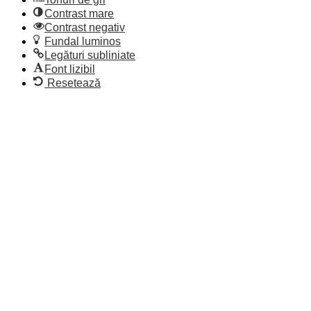
Contrast mare
Contrast negativ
Fundal luminos
Legături subliniate
Font lizibil
Resetează