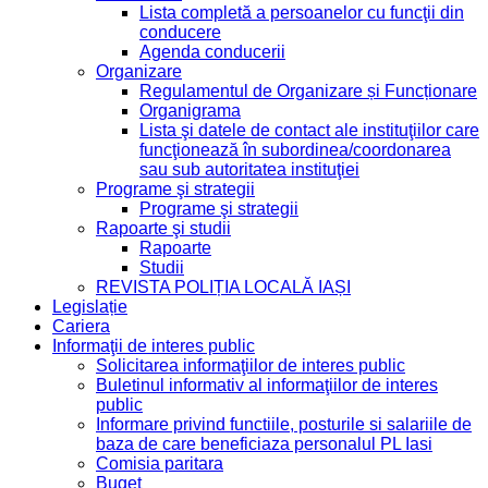
Lista completă a persoanelor cu funcţii din
conducere
Agenda conducerii
Organizare
Regulamentul de Organizare și Funcționare
Organigrama
Lista şi datele de contact ale instituţiilor care
funcţionează în subordinea/coordonarea
sau sub autoritatea instituţiei
Programe şi strategii
Programe şi strategii
Rapoarte şi studii
Rapoarte
Studii
REVISTA POLIȚIA LOCALĂ IAȘI
Legislație
Cariera
Informaţii de interes public
Solicitarea informaţiilor de interes public
Buletinul informativ al informaţiilor de interes
public
Informare privind functiile, posturile si salariile de
baza de care beneficiaza personalul PL Iasi
Comisia paritara
Buget