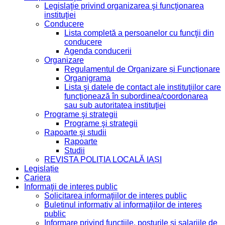
Legislaţie privind organizarea şi funcţionarea
instituţiei
Conducere
Lista completă a persoanelor cu funcţii din
conducere
Agenda conducerii
Organizare
Regulamentul de Organizare și Funcționare
Organigrama
Lista şi datele de contact ale instituţiilor care
funcţionează în subordinea/coordonarea
sau sub autoritatea instituţiei
Programe şi strategii
Programe şi strategii
Rapoarte şi studii
Rapoarte
Studii
REVISTA POLIȚIA LOCALĂ IAȘI
Legislație
Cariera
Informaţii de interes public
Solicitarea informaţiilor de interes public
Buletinul informativ al informaţiilor de interes
public
Informare privind functiile, posturile si salariile de