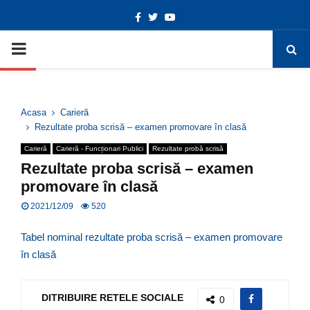
Facebook
Twitter
Youtube
Deschide bara de unelte
PRIMARY
MENU
Acasa
Carieră
Rezultate proba scrisă – examen promovare în clasă
Carieră
Carieră - Funcționari Publici
Rezultate probă scrisă
Rezultate proba scrisă – examen
promovare în clasă
2021/12/09
520
Tabel nominal rezultate proba scrisă – examen promovare
în clasă
DITRIBUIRE RETELE SOCIALE
0