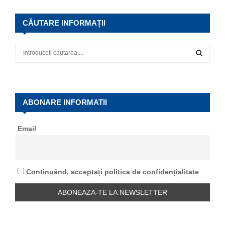
CĂUTARE INFORMAȚII
S
e
a
S
r
c
E
h
ABONARE INFORMATII
f
A
o
Email
r
R
:
C
Continuând, acceptați politica de confidențialitate
H